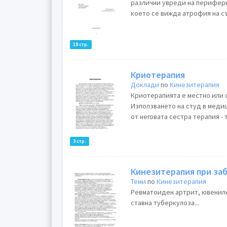
различни увреди на периферн
което се вижда атрофия на с
18 стр.
Криотерапия
Доклади
по
Кинезитерапия
Криотерапията е местно или 
Използването на студ в меди
от неговата сестра терапия - т
3 стр.
Кинезитерапия при заб
Теми
по
Кинезитерапия
Ревматоиден артрит, ювениле
ставна туберкулоза...