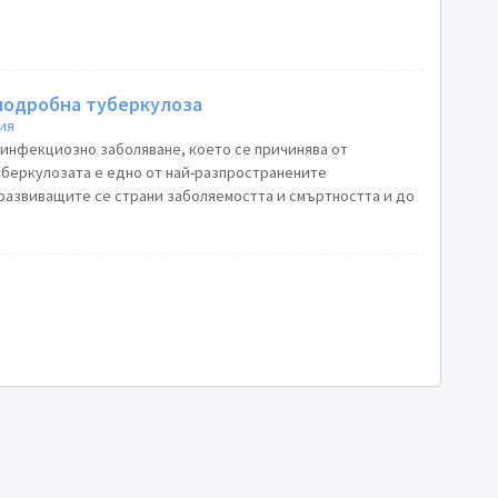
лодробна туберкулоза
ия
инфекциозно заболяване, което се причинява от
Туберкулозата е едно от най-разпространените
развиващите се страни заболяемостта и смъртността и до