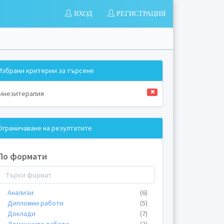
ВХОД
РЕГИСТРАЦИЯ
Избрани критерии за търсене
инезитерапия
Ограничаване на резултатите
По формати
Анализи
(6)
Дипломни работи
(5)
Доклади
(7)