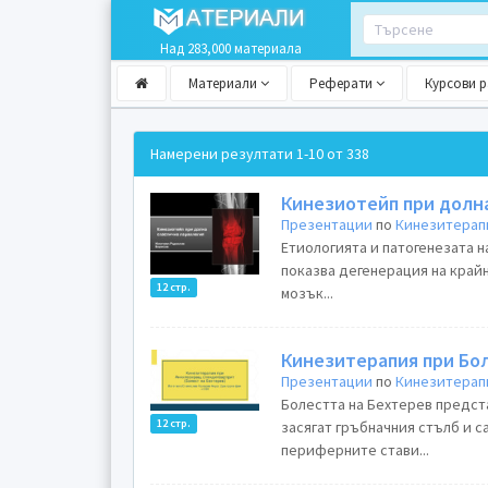
Над 283,000 материала
Материали
Реферати
Курсови 
Намерени резултати
1-10 от 338
Кинезиотейп при долн
Презентации
по
Кинезитерап
Етиологията и патогенезата н
показва дегенерация на край
12 стр.
мозък...
Кинезитерапия при Бо
Презентации
по
Кинезитерап
Болестта на Бехтерев предст
12 стр.
засягат гръбначния стълб и 
периферните стави...