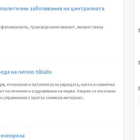
зпалителни заболявания на централната
ефаломиелити, трансверзален миелит, множествена
да на nervus tibialis
рв, етиология и патогенеза на увредата, както и клинична
ът на лечение и оздравяване на нерва. Накрая са посочени
 упражнения с кратък снимков материал...
теопороза