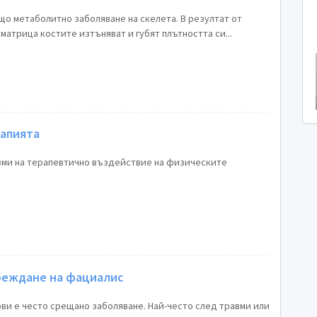
о метаболитно заболяване на скелета. В резултат от
матрица костите изтъняват и губят плътността си...
апията
зми на терапевтично въздействие на физическите
реждане на фациалис
ви е често срещано заболяване. Най-често след травми или