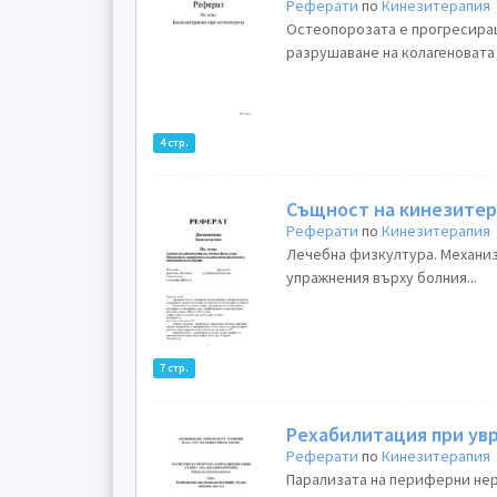
Реферати
по
Кинезитерапия
Остеопорозата e прогресиращ
разрушаване на колагеновата 
4 стр.
Същност на кинезитер
Реферати
по
Кинезитерапия
Лечебна физкултура. Механи
упражнения върху болния...
7 стр.
Рехабилитация при ув
Реферати
по
Кинезитерапия
Парализата на периферни нер