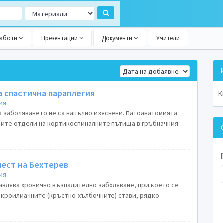
работи
Презентации
Документи
Учители
а спастична параплегия
К
ия
а заболяването не са напълно изяснени. Патоанатомията
ните отдели на кортикоспиналните пътища в гръбначния
лест на Бехтерев
ия
авлява хронично възпалително заболяване, при което се
сакроилиачните (кръстно-хълбочните) стави, рядко