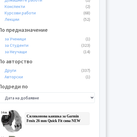
Домашните работи
(2)
Конспекти
(2)
Курсови работи
(68)
Лекции
(52)
Общи материали
(5)
По предназначение
Пищови
(7)
Планове
(2)
за Ученици
(1)
Презентации
(94)
за Студенти
(323)
Протоколи
(5)
за Неучащи
(14)
Реферати
(44)
По авторство
Теми
(33)
Други
(337)
Тестове
(1)
Авторски
(1)
Упражнения
(4)
Уроци
(1)
Подреди по