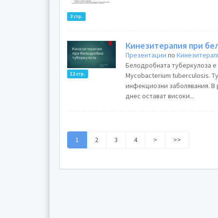
3 стр.
Кинезитерапия при бе
Презентации
по
Кинезитерап
Белодробната туберкулоза е 
12 стр.
Mycobacterium tuberculosis. 
инфекциозни заболявания. В 
днес остават високи...
1
2
3
4
>
>>