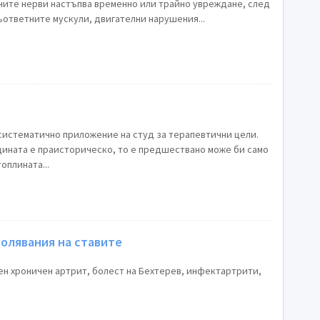
ите нерви настъпва временно или трайно увреждане, след
ъответните мускули, двигателни нарушения...
системaтично приложение на студ за терапевтични цели.
цината е праисторическо, то е предшествано може би само
оплината...
олявания на ставите
н хроничен артрит, болест на Бехтерев, инфектартрити,