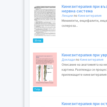
Кинезитерапия при въ
нервна система
Лекции
по
Кинезитерапия
Менингити, енцефалити, енц
склероза...
22 стр.
Кинезитерапия при увре
Доклади
по
Кинезитерапия
Описание на анатомията на не
картина. Разглежда се процес
прилежащите кинезитерапия и
7 стр.
Кинезитерапия при ос