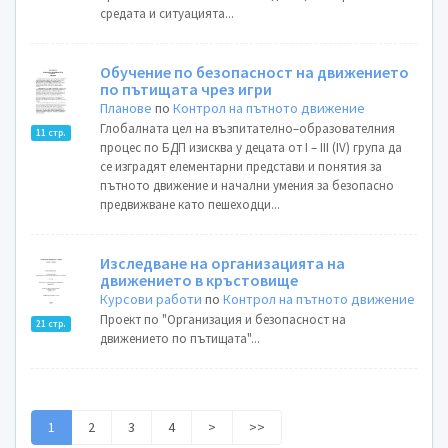
средата и ситуацията...
Обучение по безопасност на движението
по пътищата чрез игри
Планове
по
Контрол на пътното движение
Глобалната цел на възпитателно–образователния
11 стр.
процес по БДП изисква у децата от I – III (IV) група да
се изградят елементарни представи и понятия за
пътното движение и начални умения за безопасно
предвижване като пешеходци...
Изследване на организацията на
движението в кръстовище
Курсови работи
по
Контрол на пътното движение
Проект по "Организация и безопасност на
21 стр.
движението по пътищата"...
1
2
3
4
>
>>