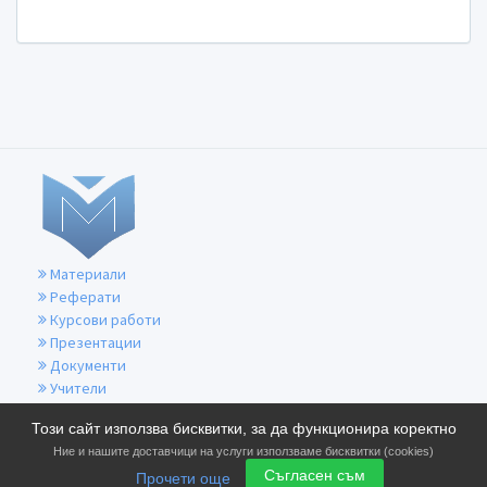
Материали
Реферати
Курсови работи
Презентации
Документи
Учители
За контакти
Този сайт използва бисквитки, за да функционира коректно
Общи условия
Ние и нашите доставчици на услуги използваме бисквитки (cookies)
Политика за бисквитките
Съгласен съм
Прочети още
Политика за поверителност