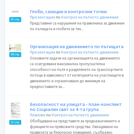
Глоби, санкции и контролни точки
Презентации
по
Контрол на пътното движение
33 стр.
Представени са нарушения на правилника за движение
по пътищата и глобите за тях...
Организация на движението по пътищата
Презентации
по
Контрол на пътното движение
38 стр.
Основните задачи на организацията на движението
са осигуряване максимална пропускателна
способност на пътя е разделянето на транспортните
потоци в зависимост от категорията на участниците в
движението и ограничаване до минимум на
предпоставките за...
Безопасност на улицата - план-конспект
по Социален свят за 4-та група
Планове
по
Контрол на пътното движение
Обобщаване на представите за предназначението и
11 стр.
функциите на превозните средства. Овладяване на
правилата за безопасно поведение, съобразно