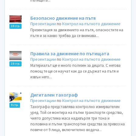
пътищата...
Безопасно движение на пътя
Презентации
по
Контрол на пътното движение
10 стр.
Презентация за движението на пътя, опасностите на
пътя и за какво трябва да се внимава...
Правила за движение по пътищата
Презентации
по
Контрол на пътното движение
19 стр.
Материалът ще е много полезен за децата. С негова
помощ те ще се научат как да се държат на пътя и
извън него...
Дигитален тахограф
Презентации
по
Контрол на пътното движение
9 стр.
Тахографа представлява контролно измервателен
уред. Той се монтира на пътни транспорти средства,
чиято допустима маса надхвърля три тона и
половина и пътни транспортни средства за превоз на
повече от 9 лица, включително водача...