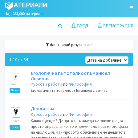
Над 283,000 материала
ВХОД
РЕГИСТРАЦИЯ
Филтрирай резултатите
1-10 от 341
Егологичната тоталност Еманюел
Левинас
Курсови работи
по
Философия
Егологичната тоталност Еманюел Левинас
9 стр.
Дендизъм
Курсови работи
по
Философия
Какво е денди? Дендито не може да се опише с едно
просто определение, то е преминало през много фази
7 стр.
на еволюция. Най-просото обяснение е че дендито е