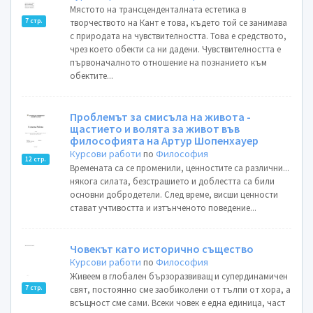
Мястото на трансценденталната естетика в
7 стр.
творчеството на Кант е това, където той се занимава
с природата на чувствителността. Това е средството,
чрез което обекти са ни дадени. Чувствителността е
първоначалното отношение на познанието към
обектите...
Проблемът за смисъла на живота -
щастието и волята за живот във
философията на Артур Шопенхауер
Курсови работи
по
Философия
12 стр.
Времената са се променили, ценностите са различни...
някога силата, безстрашието и доблестта са били
основни добродетели. След време, висши ценности
стават учтивостта и изтънченото поведение...
Човекът като исторично същество
Курсови работи
по
Философия
Живеем в глобален бързоразвиващ и супердинамичен
7 стр.
свят, постоянно сме заобиколени от тълпи от хора, а
всъщност сме сами. Всеки човек е една единица, част