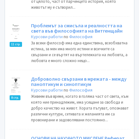
от цялото, част от парченцето история, която
животът му е сътворил...
Проблемът за смисъла и реалността на
света във философията на Витгенщайн
Курсови работи
по
Философия
За всеки философ има една единствена, всеобхватна
11 стр.
истина, за мен има много истини и всичките са
свързани и се въртят на въртележката на любовта, а
любовта е много сложно нещо...
Доброволно свързани в мрежата - между
паноптикум и синоптикум
Курсови работи
по
Философия
Живеем във време, когато в голяма част от света, към
8 стр.
която ние принадлежим, има усещане за свобода и
добро качество на живот. Хората пътуват, опознават
различни култури, сетивата и желанията им са
провокирани и задоволявани постоянно...
ОСНОВИ НА НАУЧНОТО МИСЛЕНЕ Реферат