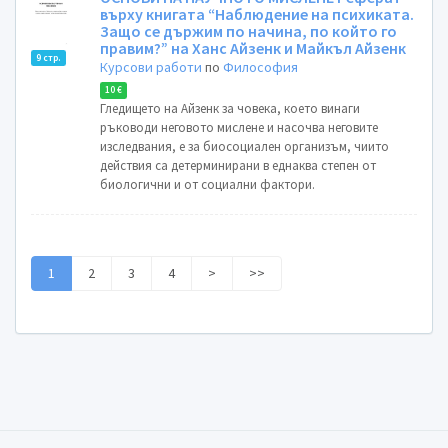
върху книгата “Наблюдение на психиката.
Защо се държим по начина, по който го
правим?” на Ханс Айзенк и Майкъл Айзенк
9 стр.
Курсови работи
по
Философия
10 €
Гледището на Айзенк за човека, което винаги
ръководи неговото мислене и насочва неговите
изследвания, е за биосоциален организъм, чиито
действия са детерминирани в еднаква степен от
биологични и от социални фактори.
1
2
3
4
>
>>