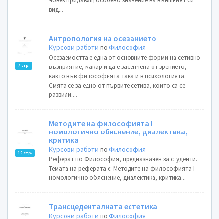
човек придаващ особено значение на външният си
вид...
Антропология на осезанието
Курсови работи
по
Философия
Осезаемостта е една от основните форми на сетивно
7 стр.
възприятие, макар и да е засенчена от зрението,
както във философията така и в психологията.
Смята се за едно от първите сетива, които са се
развили....
Методите на философията I
номологично обяснение, диалектика,
критика
Курсови работи
по
Философия
10 стр.
Реферат по Философия, предназначен за студенти.
Темата на реферата е: Методите на философията I
номологично обяснение, диалектика, критика...
Трансцеденталната естетика
Курсови работи
по
Философия