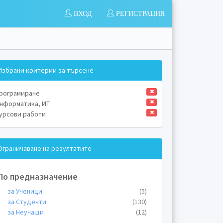
ВХОД
РЕГИСТРАЦИЯ
Избрани критерии за търсене
рограмиране
нформатика, ИТ
урсови работи
Ограничаване на резултатите
По предназначение
за Ученици
(5)
за Студенти
(130)
за Неучащи
(12)