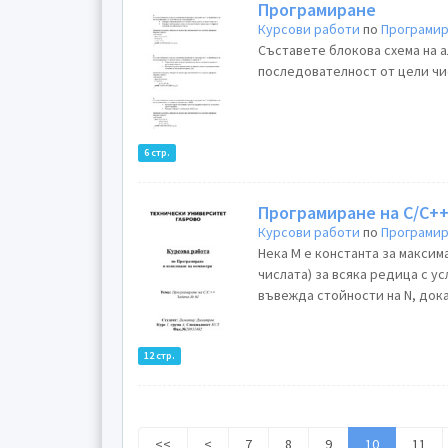
Програмиране
Курсови работи
по
Програми
Съставете блокова схема на а
6 стр.
Курсови работи
по
Програми
Нека М е константа за максим
числата) за всяка редица с у
въвежда стойности на N, дока
12 стр.
<<
<
7
8
9
10
11