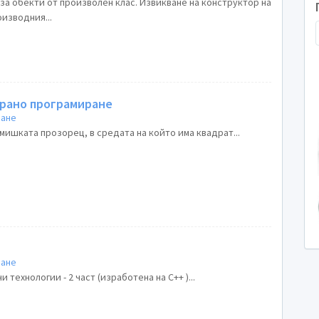
за обекти от произволен клас. Извикване на конструктор на
оизводния...
рано програмиране
ране
мишката прозорец, в средата на който има квадрат...
ране
технологии - 2 част (изработена на C++ )...