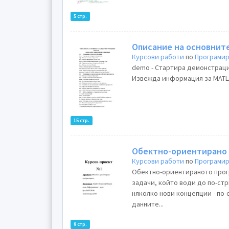
5 стр.
Описание на основнит
Курсови работи
по
Програми
demo - Стартира демонстрацио
Извежда информация за MATLA
15 стр.
Обектно-ориентирано 
Курсови работи
по
Програми
Обектно-ориентираното прог
задачи, който води до по-стр
няколко нови концепции - по
данните...
9 стр.