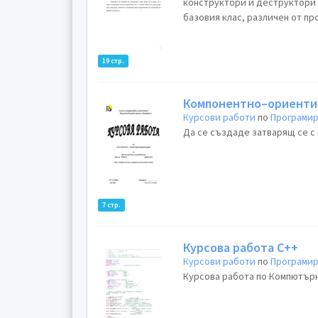
конструктори и деструктори 
базовия клас, различен от пр
19 стр.
Компонентно–ориенти
Курсови работи
по
Програми
Да се създаде затварящ се с 
7 стр.
Курсова работа С++
Курсови работи
по
Програми
Курсова работа по Компютърни 