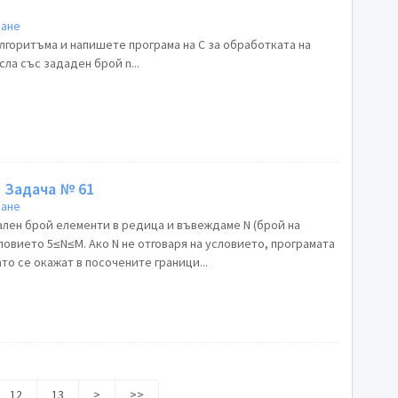
ране
лгоритъма и напишете програма на С за обработката на
последователност от цели числа със зададен брой n...
Програмиране на C/C++ Задача № 61
ране
ален брой елементи в редица и въвеждаме N (брой на
словието 5≤N≤М. Ако N не отговаря на условието, програмата
то се окажат в посочените граници...
12
13
>
>>