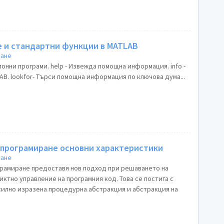
е и стандартни функции в MATLAB
ране
нни програми. help - Извежда помощна информация. info -
B. lookfor- Търси помощна информация по ключова дума...
програмиране основни характеристики
ране
рамиране предоставя нов подход при решаването на
иктно управление на програмния код. Това се постига с
-силно изразена процедурна абстракция и абстракция на