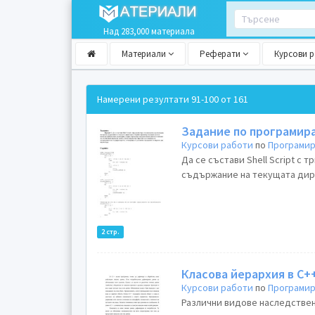
Над 283,000 материала
Материали
Реферати
Курсови 
Намерени резултати
91-100 от 161
Задание по програмир
Курсови работи
по
Програми
Да се състави Shell Script с
съдържание на текущата дире
2 стр.
Класова йерархия в С+
Курсови работи
по
Програми
Различни видове наследствен