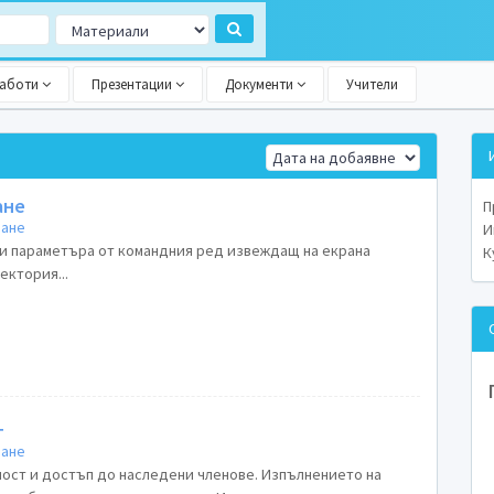
работи
Презентации
Документи
Учители
ане
П
ране
И
 три параметъра от командния ред извеждащ на екрана
К
ктория...
+
ране
ост и достъп до наследени членове. Изпълнението на