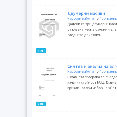
Двумерни масиви
Курсови работи
по
Програми
Дадени са три двумерни масива А[M,N], [M,N], [M,N] 
от клавиатурата с реални еле
следните действия...
9 стр.
Синтез и анализ на ал
Курсови работи
по
Програми
В главната програма се създав
начална стойност NULL. Главна
приключва при избор на ‘0’ от
9 стр.