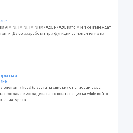
ране
(M<=20, N<=20, като M и N се въвеждат
менти. Да се разработят три функции за изпълнение на
горитми
ране
а елемента head (главата на списъка от списъци), със
та програма е изградена на основата на цикъл while който
 клавиатурата...