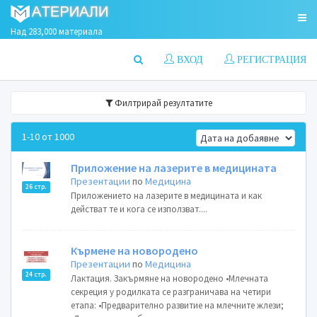
Над 283,000 материала
ВХОД
РЕГИСТРАЦИЯ
Филтрирай резултатите
1-10 от 1000
Приложение на лазерите в медицината
Презентации
по
Медицина
26 стр.
Приложението на лазерите в медицината и как
действат те и кога се използват....
Кърмене на новородено
Презентации
по
Медицина
24 стр.
Лактация. Закърмяне на новородено •Млечната
секреция у родилката се разграничава на четири
етапа: •Предварително развитие на млечните жлези;