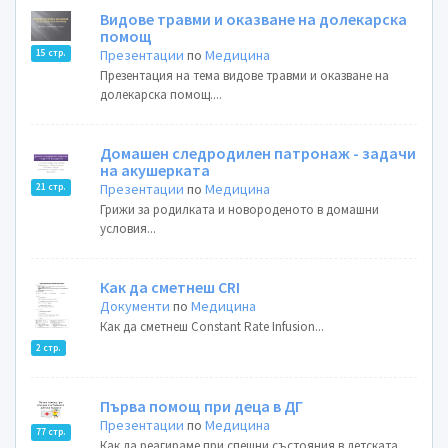
Видове травми и оказване на долекарска
помощ
Презентации
по
Медицина
15 стр.
Презентация на тема видове травми и оказване на
долекарска помощ....
Домашен следродилен патронаж - задачи
на акушерката
Презентации
по
Медицина
21 стр.
Грижи за родилката и новороденото в домашни
условия...
Как да сметнеш CRI
Документи
по
Медицина
Как да сметнеш Constant Rate Infusion...
2 стр.
Първа помощ при деца в ДГ
Презентации
по
Медицина
77 стр.
Как да реагираме при спешни състояния в детската