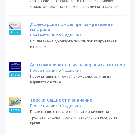
•Лактогенеза – образуване и отделяне на мляко;
•Галактопоеза – поддържане на млечната секреция;
Долекарска помощ при измръзване и
изгаряне
11 стр.
Презентации
по
Медицина
Прилагане на долекарка помощ при измръзване и
изгаряне...
Анатомофизиолагия на нервната система
Презентации
по
Медицина
77 стр.
Презенатация на тема Анатомофизиолагия на
нервната система....
Треска.Същност и значение.
Презентации
по
Медицина
12 стр.
Презентация относно същност и значение на
треската, видове пирогени, стадии, температурни
криви....