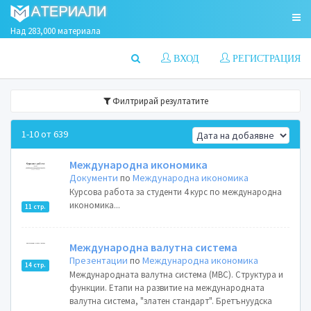
Над 283,000 материала
ВХОД
РЕГИСТРАЦИЯ
Филтрирай резултатите
1-10 от 639
Международна икономика
Документи
по
Международна икономика
Курсова работа за студенти 4 курс по международна
икономика...
11 стр.
Международна валутна система
Презентации
по
Международна икономика
14 стр.
Международната валутна система (МВС). Структура и
функции. Етапи на развитие на международната
валутна система, "златен стандарт". Бретънуудска