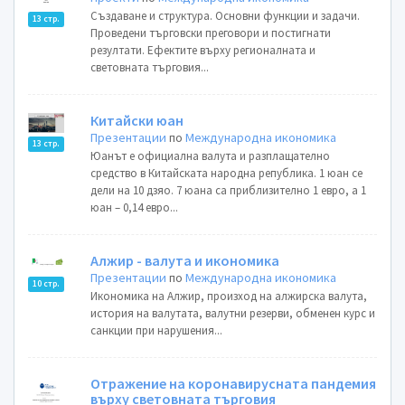
Създаване и структура. Основни функции и задачи.
13 стр.
Проведени търговски преговори и постигнати
резултати. Ефектите върху регионалната и
световната търговия...
Китайски юан
Презентации
по
Международна икономика
13 стр.
Юанът е официална валута и разплащателно
средство в Китайската народна република. 1 юан се
дели на 10 дзяо. 7 юана са приблизително 1 евро, а 1
юан – 0,14 евро...
Алжир - валута и икономика
Презентации
по
Международна икономика
10 стр.
Икономика на Алжир, произход на алжирска валута,
история на валутата, валутни резерви, обменен курс и
санкции при нарушения...
Отражение на коронавирусната пандемия
върху световната търговия