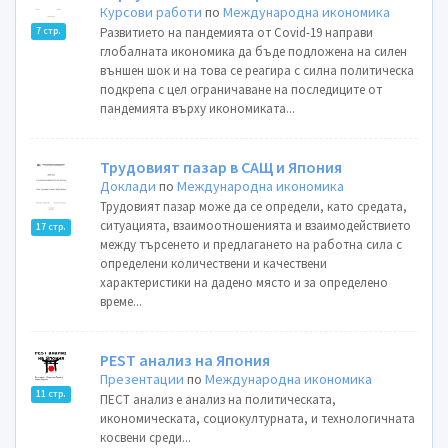
Курсови работи
по
Международна икономика
Развитието на пандемията от Covid-19 направи
7 стр.
глобалната икономика да бъде подложена на силен
външен шок и на това се реагира с силна политическа
подкрепа с цел ограничаване на последиците от
пандемията върху икономиката...
Трудовият пазар в САЩ и Япония
Доклади
по
Международна икономика
Трудовият пазар може да се определи, като средата,
ситуацията, взаимоотношенията и взаимодействието
17 стр.
между търсенето и предлагането на работна сила с
определени количествени и качествени
характеристики на дадено място и за определено
време...
PEST анализ на Япония
Презентации
по
Международна икономика
11 стр.
ПЕСТ анализ е анализ на политическата,
икономическата, социокултурната, и технологичната
косвени среди...