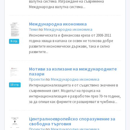
валутна система. Изграждане на съвременна
Международна валутна система...
Международна икономика
Теми
по
Международна икономика
Икономическата и финансова криза от 2008-2011
година хваща в капана си освен не толкова добре
8 стр.
развитите икономически държави, така и силно
развитите...
Мотиви за излизане на международните
пазари
Проекти
по
Международна икономика
Интернационализацията е от съществено значение в
10 стр.
съвременния свят. Моделът на процеса на
интернационализация е разработен през 70-те години,
за да опише как фирмите се разширяват в чужбина...
Централноевропейско споразумение за
свободна търговия
Проекти
по
Международна икономика