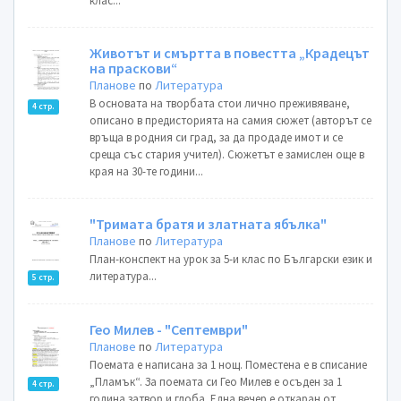
клас...
Животът и смъртта в повестта „Крадецът
на праскови“
Планове
по
Литература
В основата на творбата стои лично преживяване,
4 стр.
описано в предисторията на самия сюжет (авторът се
връща в родния си град, за да продаде имот и се
среща със стария учител). Сюжетът е замислен още в
края на 30-те години...
"Тримата братя и златната ябълка"
Планове
по
Литература
План-конспект на урок за 5-и клас по Български език и
литература...
5 стр.
Гео Милев - "Септември"
Планове
по
Литература
Поемата е написана за 1 нощ. Поместена е в списание
„Пламък“. За поемата си Гео Милев е осъден за 1
4 стр.
година затвор и глоба. Една вечер е откаран от