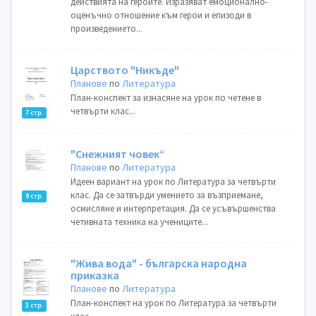
действията на героите. Изразяват емоционално-
оценъчно отношение към герои и епизоди в
произведението...
Царството "Никъде"
Планове
по
Литература
План-конспект за изнасяне на урок по четене в
четвърти клас...
7 стр.
"Снежният човек“
Планове
по
Литература
Идеен вариант на урок по Литература за четвърти
клас. Да се затвърди умението за възприемане,
9 стр.
осмисляне и интерпретация. Да се усъвършенства
четивната техника на учениците...
"Жива вода" - българска народна
приказка
Планове
по
Литература
План-конспект на урок по Литература за четвърти
3 стр.