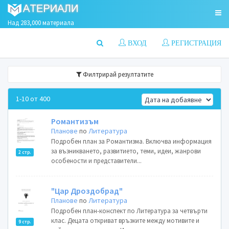
Над 283,000 материала
ВХОД
РЕГИСТРАЦИЯ
Филтрирай резултатите
1-10 от 400
Романтизъм
Планове
по
Литература
Подробен план за Романтизма. Включва информация
за възникването, развитието, теми, идеи, жанрови
2 стр.
особености и представители...
"Цар Дроздобрад"
Планове
по
Литература
Подробен план-конспект по Литература за четвърти
клас. Децата откриват връзките между мотивите и
9 стр.