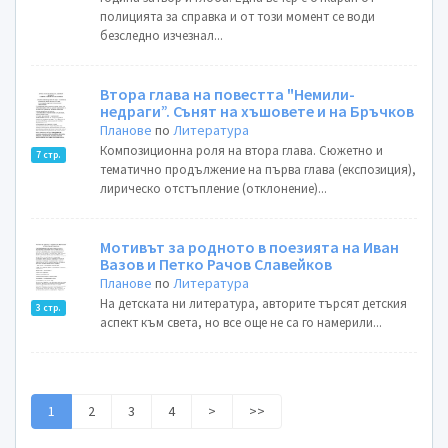
полицията за справка и от този момент се води
безследно изчезнал...
Втора глава на повестта "Немили-
недраги”. Сънят на хъшовете и на Бръчков
Планове
по
Литература
Композиционна роля на втора глава. Сюжетно и
7 стр.
тематично продължение на първа глава (експозиция),
лирическо отстъпление (отклонение)...
Мотивът за родното в поезията на Иван
Вазов и Петко Рачов Славейков
Планове
по
Литература
На детската ни литература, авторите търсят детския
3 стр.
аспект към света, но все още не са го намерили...
1
2
3
4
>
>>