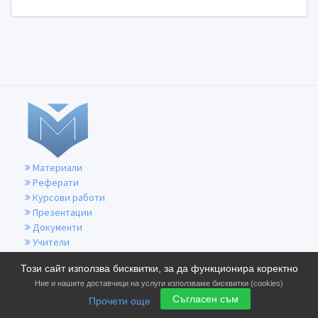
Материали
Реферати
Курсови работи
Презентации
Документи
Учители
За контакти
Този сайт използва бисквитки, за да функционира коректно
Общи условия
Ние и нашите доставчици на услуги използваме бисквитки (cookies)
Политика за бисквитките
Съгласен съм
Прочети още
Политика за поверителност