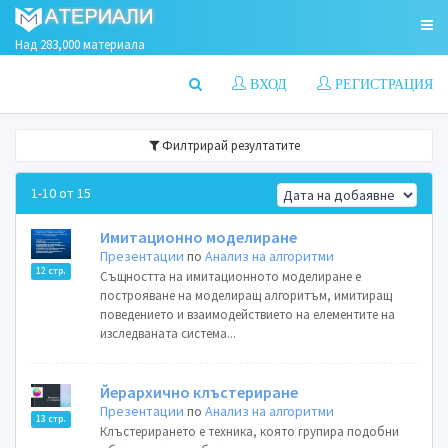
Над 283,000 материала
ВХОД
РЕГИСТРАЦИЯ
Филтрирай резултатите
1-10 от 15
Имитационно моделиране
Презентации
по
Анализ на алгоритми
12 стр.
Същността на имитационното моделиране е
построяване на моделиращ алгоритъм, имитиращ
поведението и взаимодействието на елементите на
изследваната система...
Йерархично клъстериране
Презентации
по
Анализ на алгоритми
13 стр.
Клъстерирането е техника, която групира подобни