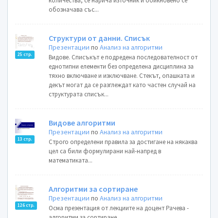
количества, се нарича източник и обикновено се
обозначава със...
Структури от данни. Списък
Презентации
по
Анализ на алгоритми
25 стр.
Видове. Списъкът е подредена последователност от
еднотипни елементи без определена дисциплина за
тяхно включване и изключване. Стекът, опашката и
декът могат да се разглеждат като частен случай на
структурата списък...
Видове алгоритми
Презентации
по
Анализ на алгоритми
13 стр.
Строго определени правила за достигане на някаква
цел са били формулирани най-напред в
математиката...
Алгоритми за сортиране
Презентации
по
Анализ на алгоритми
126 стр.
Осма презентация от лекциите на доцент Рачева -
алгоритми за сортиране...