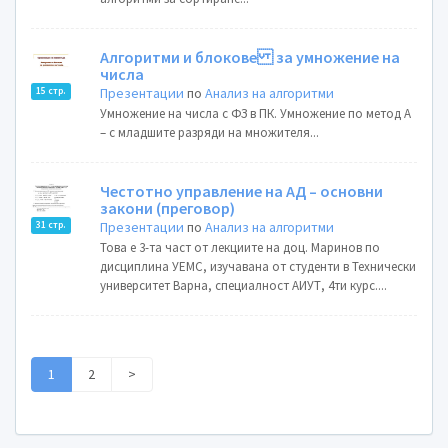
Алгоритми и блокове за умножение на
числа
Презентации
по
Анализ на алгоритми
15 стр.
Умножение на числа с ФЗ в ПК. Умножение по метод А
– с младшите разряди на множителя...
Честотно управление на АД – основни
закони (преговор)
Презентации
по
Анализ на алгоритми
31 стр.
Това е 3-та част от лекциите на доц. Маринов по
дисциплина УЕМС, изучавана от студенти в Технически
университет Варна, специалност АИУТ, 4ти курс....
1
2
>