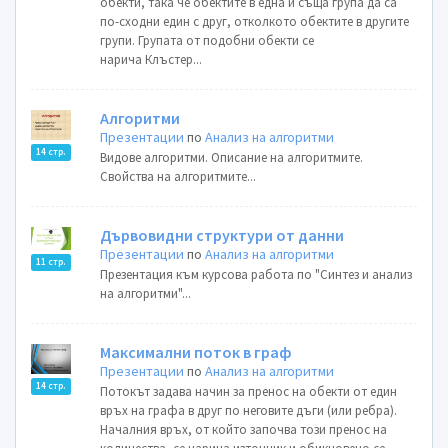
обекти, така че обектите в една и съща група да са
по-сходни един с друг, отколкото обектите в другите
групи. Групата от подобни обекти се
нарича Клъстер...
Алгоритми
Презентации
по
Анализ на алгоритми
14 стр.
Видове алгоритми. Описание на алгоритмите.
Свойства на алгоритмите...
Дървовидни структури от данни
Презентации
по
Анализ на алгоритми
11 стр.
Презентация към курсова работа по "Синтез и анализ
на алгоритми"...
Максимални поток в граф
Презентации
по
Анализ на алгоритми
14 стр.
Потокът задава начин за пренос на обекти от един
връх на графа в друг по неговите дъги (или ребра).
Началния връх, от който започва този пренос на