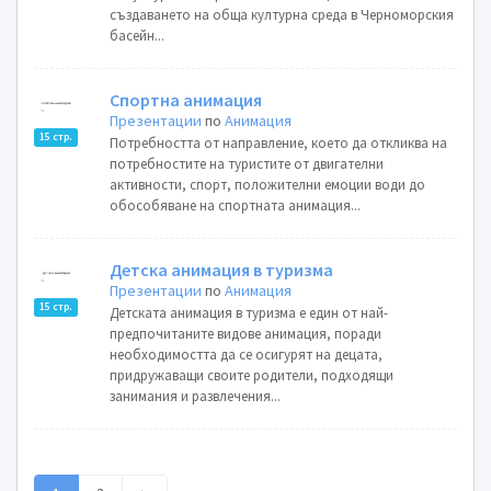
създаването на обща културна среда в Черноморския
басейн...
Спортна анимация
Презентации
по
Анимация
15 стр.
Потребността от направление, което да откликва на
потребностите на туристите от двигателни
активности, спорт, положителни емоции води до
обособяване на спортната анимация...
Детска анимация в туризма
Презентации
по
Анимация
15 стр.
Детската анимация в туризма е един от най-
предпочитаните видове анимация, поради
необходимостта да се осигурят на децата,
придружаващи своите родители, подходящи
занимания и развлечения...