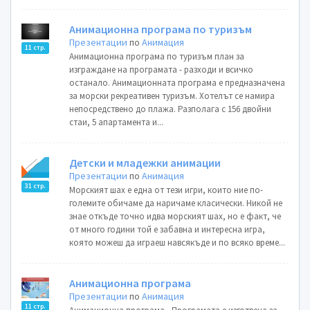
Анимационна програма по туризъм
Презентации
по
Анимация
11 стр.
Анимационна програма по туризъм план за
изграждане на програмата - разходи и всичко
останало. Анимационната програма е предназначена
за морски рекреативен туризъм. Хотелът се намира
непосредствено до плажа. Разполага с 156 двойни
стаи, 5 апартамента и...
Детски и младежки анимации
Презентации
по
Анимация
31 стр.
Морският шах е една от тези игри, които ние по-
големите обичаме да наричаме класически. Никой не
знае откъде точно идва морският шах, но е факт, че
от много години той е забавна и интересна игра,
която можеш да играеш навсякъде и по всяко време...
Анимационна програма
Презентации
по
Анимация
11 стр.