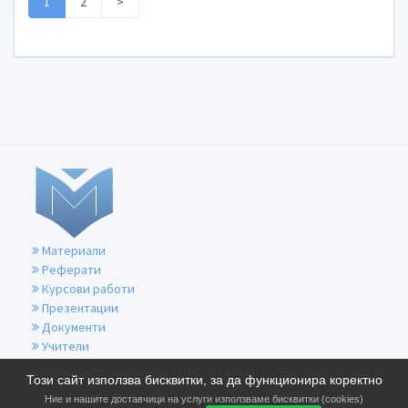
1
2
>
Материали
Реферати
Курсови работи
Презентации
Документи
Учители
За контакти
Този сайт използва бисквитки, за да функционира коректно
Общи условия
Ние и нашите доставчици на услуги използваме бисквитки (cookies)
Политика за бисквитките