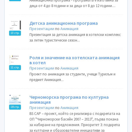
Анимационна програма - Програмата е изготвена за
деца от 4 до 8 години и за деца от 8 до 12 години....
Детска анимационна програма
Презентации
по
Анимация
13 стр.
Презентация за детска анимация в хотелски комплекс
за летен туристически сезон...
Роля и значение на хотелската анимация
в хотел
Презентации
по
Анимация
11 стр.
Проект по анимация за студенти, учещи Туризъм и
предмет Анимация...
Черноморска програма по културна
анимация
Презентации
по
Анимация
18 стр.
BS CAP – проект, който се реализира с подкрепата на
ОП "Черноморски басейн 2007 – 2013", първа покана
за набиране на предложения. Приоритет 3: подкрепа
за културни и образователни инициативи за