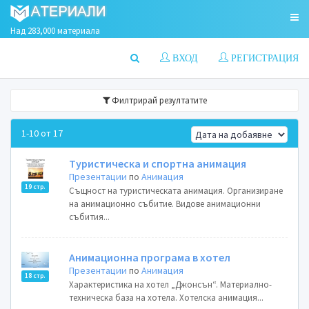
Над 283,000 материала
ВХОД
РЕГИСТРАЦИЯ
Филтрирай резултатите
1-10 от 17
Туристическа и спортна анимация
Презентации
по
Анимация
19 стр.
Същност на туристическата анимация. Организиране
на анимационно събитие. Видове анимационни
събития...
Анимационна програма в хотел
Презентации
по
Анимация
18 стр.
Характеристика на хотел „Джонсън“. Материално-
техническа база на хотела. Хотелска анимация...