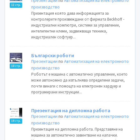
Презентации
по
Автоматизация на електронното
12 стр.
производство
Презентация която дава информацията за
контролерите произвеждани от фирмата Beckhoff -
индустриални компютри, системи за управление,
интелигентни клеми, задвижваща техника,
индустриален софтуер...
Български роботи
Презентации
по
Автоматизация на електронното
10 стр.
производство
Роботът е машина с автоматично управление, което
може автономно да изпълнява определени задачи,
почти винаги с помощта на електронен хардуер и
програмирани инструкции...
Презентация на дипломна работа
Презентации
по
Автоматизация на електронното
19 стр.
производство
Презентация на дипломна работа. Представяне на
машина за автоматично завинтване на капачки.