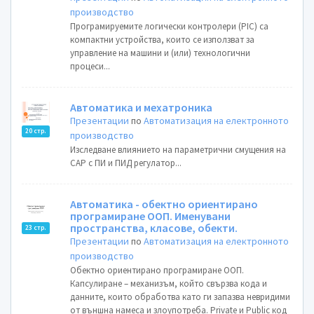
производство
Програмируемите логически контролери (PIC) са
компактни устройства, които се използват за
управление на машини и (или) технологични
процеси...
Автоматика и мехатроника
Презентации
по
Автоматизация на електронното
20 стр.
производство
Изследване влиянието на параметрични смущения на
САР с ПИ и ПИД регулатор...
Автоматика - обектно ориентирано
програмиране ООП. Именувани
пространства, класове, обекти.
23 стр.
Презентации
по
Автоматизация на електронното
производство
Обектно ориентирано програмиране ООП.
Капсулиране – механизъм, който свързва кода и
данните, които обработва като ги запазва невридими
от външна намеса и злоупотреба. Private и Public код