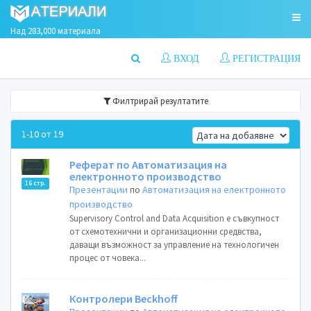
Над 283,000 материала
ВХОД
РЕГИСТРАЦИЯ
Филтрирай резултатите
1-10 от 19
Реферат по Автоматизация на
електронното производство
16 стр.
Презентации
по
Автоматизация на електронното
производство
Supervisory Control and Data Acquisition е съвкупност
от схемотехнични и организационни средвства,
даващи възможност за управление на технологичен
процес от човека...
Контролери Beckhoff