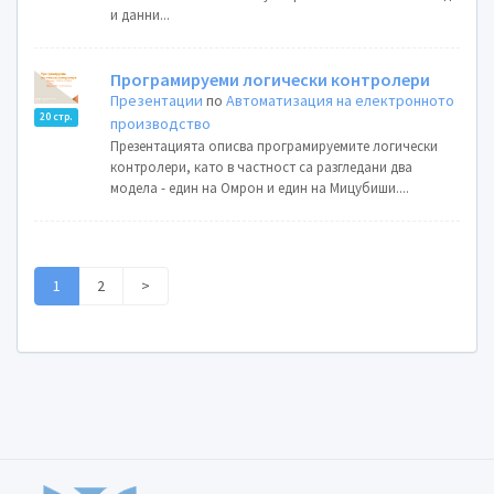
и данни...
Програмируеми логически контролери
Презентации
по
Автоматизация на електронното
20 стр.
производство
Презентацията описва програмируемите логически
контролери, като в частност са разгледани два
модела - един на Омрон и един на Мицубиши....
1
2
>