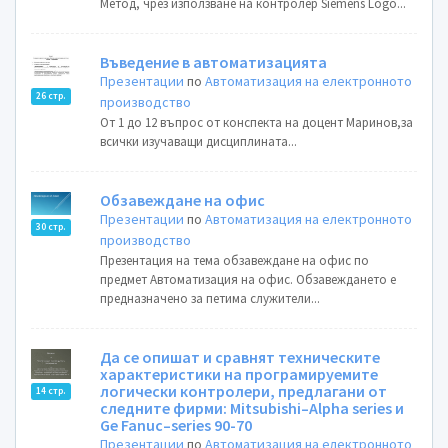
Метод, чрез използване на контролер Siemens Logo...
Въведение в автоматизацията
Презентации
по
Автоматизация на електронното
26 стр.
производство
От 1 до 12 въпрос от конспекта на доцент Маринов,за
всички изучаващи дисциплината...
Обзавеждане на офис
Презентации
по
Автоматизация на електронното
30 стр.
производство
Презентация на тема обзавеждане на офис по
предмет Автоматизация на офис. Обзавеждането е
предназначено за петима служители...
Да се опишат и сравнят техническите
характеристики на програмируемите
логически контролери, предлагани от
14 стр.
следните фирми: Mitsubishi–Alpha series и
Ge Fanuc–series 90-70
Презентации
по
Автоматизация на електронното