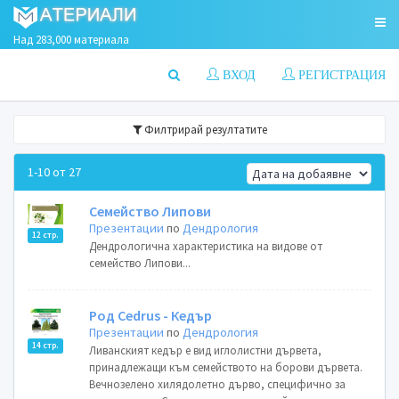
Над 283,000 материала
ВХОД
РЕГИСТРАЦИЯ
Филтрирай резултатите
1-10 от 27
Семейство Липови
Презентации
по
Дендрология
12 стр.
Дендрологична характеристика на видове от
семейство Липови...
Род Cedrus - Кедър
Презентации
по
Дендрология
14 стр.
Ливанският кедър е вид иглолистни дървета,
принадлежащи към семейството на борови дървета.
Вечнозелено хилядолетно дърво, специфично за