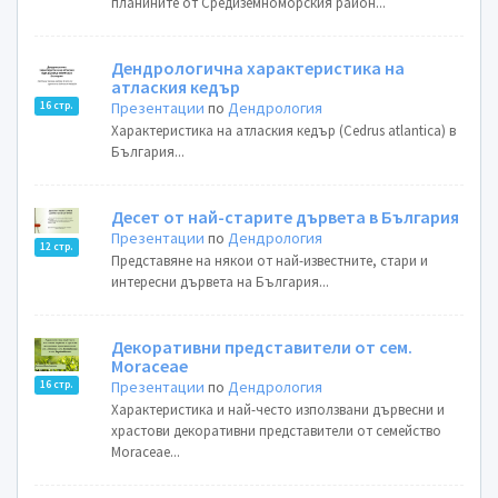
планините от Средиземноморския район...
Дендрологична характеристика на
атлаския кедър
Презентации
по
Дендрология
16 стр.
Характеристика на атлаския кедър (Cedrus atlantica) в
България...
Десет от най-старите дървета в България
Презентации
по
Дендрология
12 стр.
Представяне на някои от най-известните, стари и
интересни дървета на България...
Декоративни представители от сем.
Moraceae
Презентации
по
Дендрология
16 стр.
Характеристика и най-често използвани дървесни и
храстови декоративни представители от семейство
Moraceae...