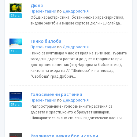
Дюля
Презентации
по
Дендрология
13 стр.
Обща характеристика, ботаническа характеристика,
видове резитби и видове сортове дюли - 13 слайда...
Гинко билоба
Презентации
по
Дендрология
11 стр.
Гинко се култивира у нас от края на 19-ти век. Първите
засадени дървета растат и до днес в градината при
докторския паметник (зад Народната библиотека),
както и на входа на АГ "Шейново" и на площад
"Свобода" град Добрич...
Голосеменни растения
Презентации
по
Дендрология
15 стр.
Разпространение - голосеменните растения са
дървета и храсти,които образуват шишарки.
Шишарките са силно скъсени видоизменени клонки...
Разликата между бор и смърч