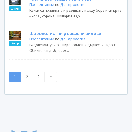
Презентации
по
Дендрология
13 стр.
Какви са приликите и разликите между бора и смърча
- кора, корона, шишарки и др...
Широколистни дървесни видове
Презентации
по
Дендрология
14 стр.
Видове култури от широколистни дървесни видове.
Обикновен дъб, орех...
1
2
3
>