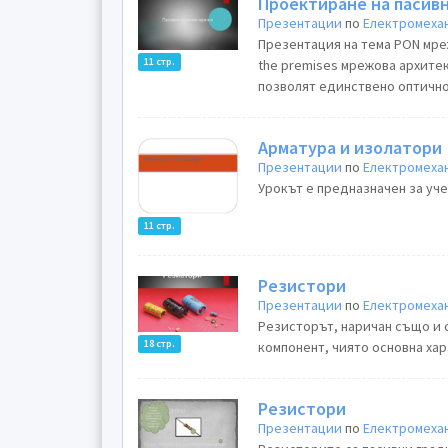
Проектиране на пасив
Презентации
по
Електромехан
Презентация на тема PON мрежи
11 стр.
the premises мрежова архитек
позволят единствено оптично 
Арматура и изолатори
Презентации
по
Електромехан
Урокът е предназначен за уче
11 стр.
Резистори
Презентации
по
Електромехан
Резисторът, наричан също и 
18 стр.
компонент, чиято основна ха
Резистори
Презентации
по
Електромехан