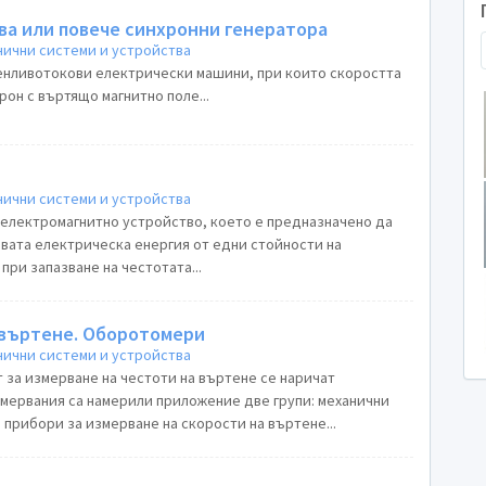
ва или повече синхронни генератора
ични системи и устройства
енливотокови електрически машини, при които скоростта
рон с въртящо магнитно поле...
ични системи и устройства
електромагнитно устройство, което е предназначено да
ата електрическа енергия от едни стойности на
при запазване на честотата...
 въртене. Оборотомери
ични системи и устройства
 за измерване на честоти на въртене се наричат
змервания са намерили приложение две групи: механични
прибори за измерване на скорости на въртене...