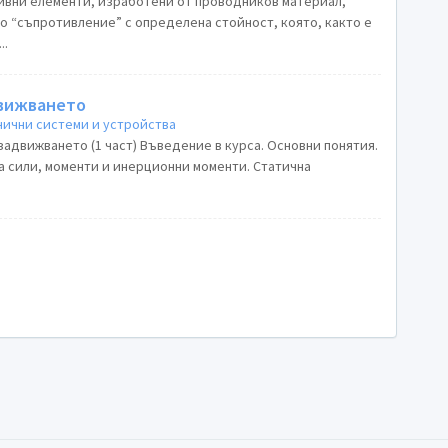
ивни елементи, изработени от проводников материал,
о “съпротивление” с определена стойност, която, както е
..
движването
ични системи и устройства
адвижването (1 част) Въведение в курса. Основни понятия.
 сили, моменти и инерционни моменти. Статична