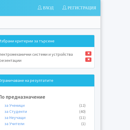
ВХОД
РЕГИСТРАЦИЯ
Избрани критерии за търсене
лектромеханични системи и устройства
резентации
Ограничаване на резултатите
По предназначение
за Ученици
(12)
за Студенти
(40)
за Неучащи
(11)
за Учители
(1)