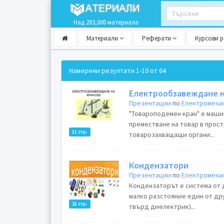
Над 283,000 материала
Материали
Реферати
Курсови 
Намерени резултати
1-10 от 64
Електрообзавеждане н
Презентации
по
Електромехан
"Товароподемен кран" е маши
преместване на товар в прост
11 стр.
товарозахващащи органи...
Кондензатори
Презентации
по
Електромехан
Кондензаторът е система от 
малко разстояние един от др
21 стр.
твърд диелектрик)...