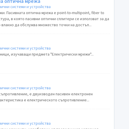
на оптична мрежа
ични системи и устройства
. Пасивната оптична мрежа е point-to-multipoint, fiber to
тура, в която пасивни оптични сплитери се използват за да
влакно да обслужва множество точки на достъп...
ични системи и устройства
ници, изучаващи предмета "Електрически мрежи"...
ични системи и устройства
съпротивление, е двуизводен пасивен електронен
рактеристика е електрическото съпротивление...
ични системи и устройства