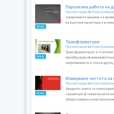
Паралелна работа на д
Презентации
по
Електромехан
Синхронните машини са пром
на въртене на ротора е в синх
10 стр.
Транформатори
Презентации
по
Електромехан
Трансформаторът е статично 
10 стр.
преобразува променливотоков
напрежението и тока в други, 
Измерване честота на
Презентации
по
Електромехан
Уредите, които се използуват
11 стр.
тахометри. В техническите и
оборотомери и електрически 