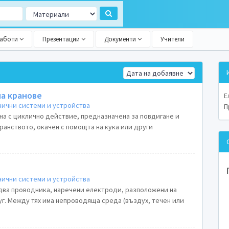
работи
Презентации
Документи
Учители
а кранове
Е
ични системи и устройства
П
на с циклично действие, предназначена за повдигане и
ранството, окачен с помощта на кука или други
ични системи и устройства
два проводника, наречени електроди, разположени на
уг. Между тях има непроводяща среда (въздух, течен или