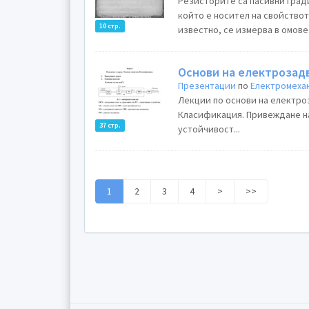
Резисторите са пасивни град
който е носител на свойствот
10 стр.
известно, се измерва в омове.
Основи на електроза
Презентации
по
Електромехан
Лекции по основи на електроз
Класификация. Привеждане на
37 стр.
устойчивост...
1
2
3
4
>
>>