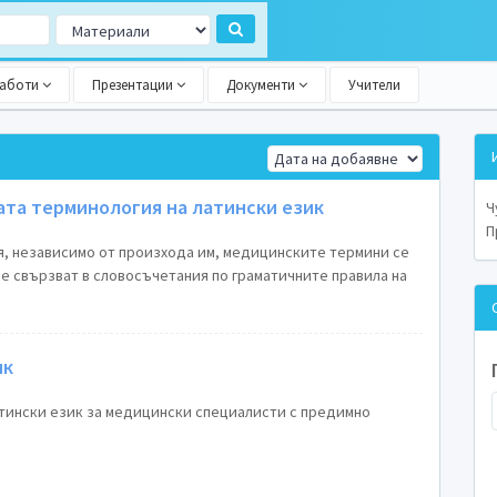
работи
Презентации
Документи
Учители
ата терминология на латински език
Ч
П
, независимо от произхода им, медицинските термини се
се свързват в словосъчетания по граматичните правила на
ик
тински език за медицински специалисти с предимно