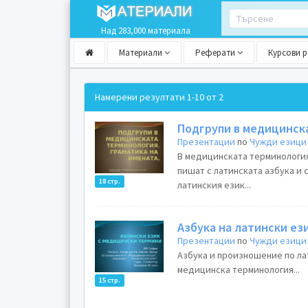
Над 283,000 материала
Материали
Реферати
Курсови 
Намерени резултати
1-10 от 2
Подгрупи в медицинск
Презентации
по
Чужди езици
В медицинската терминология
пишат с латинската азбука и 
18 стр.
латинския език...
Азбука на латински ез
Презентации
по
Чужди езици
Азбука и произношение по ла
медицинска терминология...
15 стр.