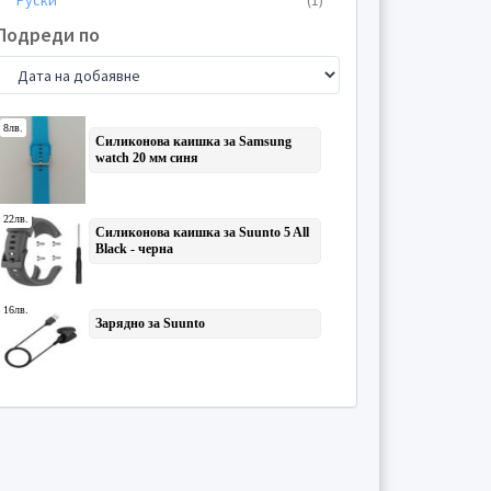
Руски
(1)
Подреди по