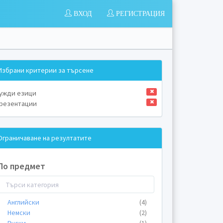
ВХОД
РЕГИСТРАЦИЯ
Избрани критерии за търсене
ужди езици
резентации
Ограничаване на резултатите
По предмет
Английски
(4)
Немски
(2)