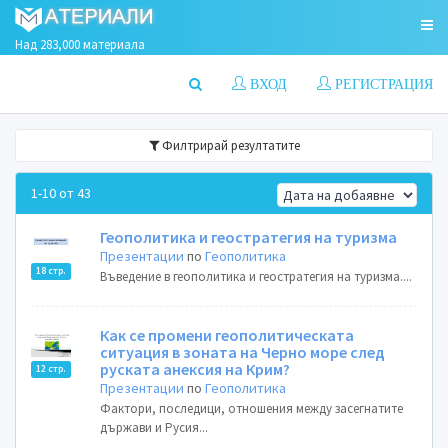
Над 283,000 материала
ВХОД
РЕГИСТРАЦИЯ
Филтрирай резултатите
1-10 от 43
Геополитика и геостратегия на туризма
Презентации
по
Геополитика
18 стр.
Въведение в геополитика и геостратегия на туризма....
Как се промени геополитическата
ситуация в зоната на Черно море след
руската анексия на Крим?
12 стр.
Презентации
по
Геополитика
Фактори, последици, отношения между засегнатите
държави и Русия...