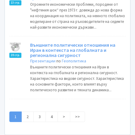
13 стр.
Огромните икономически проблеми, породени от
"нефтения шок“ през 1973 г. довежда до нова форма
на координация на политиката, на неиното глобално
моделиране от страна на ръководителите на седемте
най-развити икономически държави...
Външните политически отношения на
Иран в контекста на глобалната и
регионална сигурност
20 стр.
Презентации
по
Геополитика
Външните политически отношения на Иран в
контекста на глобалната и регионална сигурност.
Характеристика на видове сигурност. Характеристика
на основните фактори, които влияят върху
политическото развитие и тяхната динамика...
1
2
3
4
>
>>