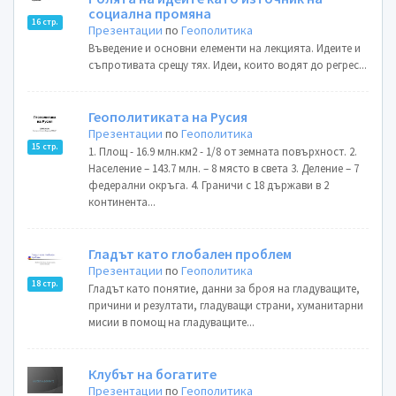
социална промяна
16 стр.
Презентации
по
Геополитика
Въведение и основни елементи на лекцията. Идеите и
съпротивата срещу тях. Идеи, които водят до регрес...
Геополитиката на Русия
Презентации
по
Геополитика
15 стр.
1. Площ - 16.9 млн.км2 - 1/8 от земната повърхност. 2.
Население – 143.7 млн. – 8 място в света 3. Деление – 7
федерални окръга. 4. Граничи с 18 държави в 2
континента...
Гладът като глобален проблем
Презентации
по
Геополитика
18 стр.
Гладът като понятие, данни за броя на гладуващите,
причини и резултати, гладуващи страни, хуманитарни
мисии в помощ на гладуващите...
Клубът на богатите
Презентации
по
Геополитика