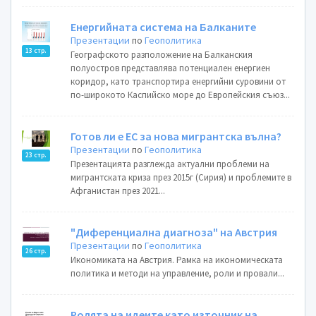
Енергийната система на Балканите
Презентации
по
Геополитика
13 стр.
Географското разположение на Балканския
полуостров представлява потенциален енергиен
коридор, като транспортира енергийни суровини от
по-широкото Каспийско море до Европейския съюз...
Готов ли е ЕС за нова мигрантска вълна?
Презентации
по
Геополитика
23 стр.
Презентацията разглежда актуални проблеми на
мигрантската криза през 2015г (Сирия) и проблемите в
Афганистан през 2021...
"Диференциална диагноза" на Австрия
Презентации
по
Геополитика
26 стр.
Икономиката на Австрия. Рамка на икономическата
политика и методи на управление, роли и провали...
Ролята на идеите като източник на