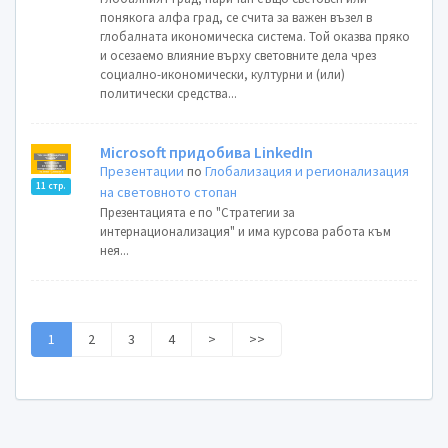
понякога алфа град, се счита за важен възел в
глобалната икономическа система. Той оказва пряко
и осезаемо влияние върху световните дела чрез
социално-икономически, културни и (или)
политически средства...
Microsoft придобива LinkedIn
Презентации
по
Глобализация и регионализация
11 стр.
на световното стопан
Презентацията е по "Стратегии за
интернационализация" и има курсова работа към
нея...
1
2
3
4
>
>>