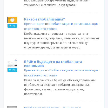
глобално разпространение на идеи, капитали,
технологии и елементи на културата...
Какво е глобализация?
Презентации
по
Глобализация и регионализация
16 стр.
на световното стопан
Глобализацията е процесът на нарастване на
икономическите, социални, технически, политически
и културни взаимовръзки и отношения между
отделните страни, организации и хора...
БРИК и бъдещето на глобалната
икономика
Презентации
по
Глобализация и регионализация
25 стр.
на световното стопан
Какви са задачите на брик? Да обсъждат различни
проблеми: да решават проблеми свързани със:
финансови, научни, технически, културни,
политически...