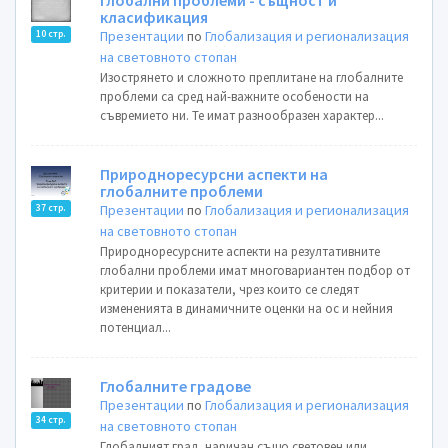
Глобални проблеми - същност и
класификация
Презентации
по
Глобализация и регионализация
10 стр.
на световното стопан
Изострянето и сложното преплитане на глобалните
проблеми са сред най-важните особености на
съвремието ни. Те имат разнообразен характер...
Природноресурсни аспекти на
глобалните проблеми
Презентации
по
Глобализация и регионализация
37 стр.
на световното стопан
Природноресурсните аспекти на резултативните
глобални проблеми имат многовариантен подбор от
критерии и показатели, чрез които се следят
измененията в динамичните оценки на ос и нейния
потенциал...
Глобалните градове
Презентации
по
Глобализация и регионализация
34 стр.
на световното стопан
Глобалният град, наричан също световен или