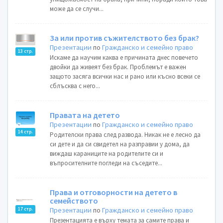
може да се случи...
За или против съжителството без брак?
Презентации
по
Гражданско и семейно право
13 стр.
Искаме да научим каква е причината днес повечето
двойки да живеят без брак. Проблемът е важен
защото засяга всички нас и рано или късно всеки се
сблъсква с него...
Правата на детето
Презентации
по
Гражданско и семейно право
14 стр.
Родителски права след развода. Никак не е лесно да
си дете и да си свидетел на разправии у дома, да
виждаш караниците на родителите си и
въпросителните погледи на съседите...
Права и отговорности на детето в
семейството
Презентации
по
Гражданско и семейно право
17 стр.
Презентацията е върху темата за самите права и