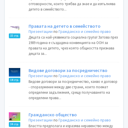
отговорности, които трябва да знае и да изпълнява
детето в семейството...
Правата на детето в семейството
Презентации
по
Гражданско и семейно право
15 стр.
Децата са най-уязвимата социална група! Затова през
1989 година е създадена конвенцията на ООН за
правата на детето, чрез която общността признава
децата за...
Видове договори за посредничество
Презентации
по
Гражданско и семейно право
18 стр.
Видове договори за посредничество, какво е договор
- споразумение между две страни, които поемат
определени задължения, срещу получаването на
определени права...
Гражданско общество
Презентации
по
Гражданско и семейно право
34 стр.
Властта предполага и изразява неравенство между