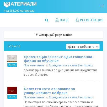
Над 283,000 материала
ВХОД
РЕГИСТРАЦИЯ
Филтрирай резултатите
1-10 от 9
Презентация за изпит в дистанционна
форма на обучение
Презентации
по
Гражданско и семейно право
20 стр.
презентация за изпит по дисциплина взаимодействие
със семейството...
Болестта като основание за
унищожаемост на брака
Презентации
по
Гражданско и семейно право
13 стр.
Презентация по семейно право относно темата за
унищожаемост на брака, причини, поради които това