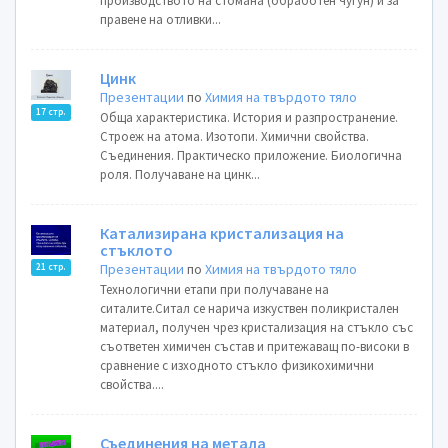
производството на стомана (обработен чугун) и за
правене на отливки...
Цинк
Презентации
по
Химия на твърдото тяло
17 стр.
Обща характеристика. История и разпространение.
Строеж на атома. Изотопи. Химични свойства.
Съединения. Практическо приложение. Биологична
роля. Получаване на цинк...
Катализирана кристализация на
стъклото
Презентации
по
Химия на твърдото тяло
21 стр.
Технологични етапи при получаване на
ситалите.Ситал се нарича изкуствен поликристален
материал, получен чрез кристализация на стъкло със
съответен химичен състав и притежаващ по-високи в
сравнение с изходното стъкло физикохимични
свойства....
Съединения на метала