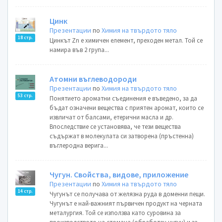
Цинк
Презентации
по
Химия на твърдото тяло
18 стр.
Цинкът Zn е химичен елемент, преходен метал. Той се
намира във 2 група...
Атомни въглеводороди
Презентации
по
Химия на твърдото тяло
53 стр.
Понятието ароматни съединения е въведено, за да
бъдат означени вещества с приятен аромат, които се
извличат от балсами, етерични масла и др.
Впоследствие се установява, че тези вещества
съдържат в молекулата си затворена (пръстенна)
въглеродна верига...
Чугун. Свойства, видове, приложение
Презентации
по
Химия на твърдото тяло
14 стр.
Чугунът се получава от желязна руда в доменни пещи.
Чугунът е най-важният първичен продукт на черната
металургия. Той се използва като суровина за