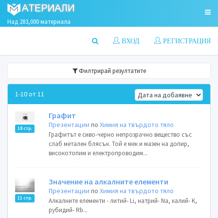
Над 283,000 материала
ВХОД
РЕГИСТРАЦИЯ
Филтрирай резултатите
1-10 от 11
Графит
Презентации
по
Химия на твърдото тяло
18 стр.
Графитът е сиво-черно непрозрачно вещество със
слаб метален блясък. Той е мек и мазен на допир,
високотопим и електропроводим...
Значение на алкалните елементи
Презентации
по
Химия на твърдото тяло
11 стр.
Алкалните елементи - литий- Li, натрий- Na, калий- K,
рубидий- Rb...