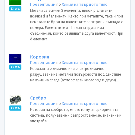
Презентации
по
Химия на твърдото тяло
13 стр.
Метали са всички S елементи, някой p елементи,
всички d и f елементи. Както при металите, така и при
неметалите броя на валентните електрони съвпада с
номера. Елементите от ІІІ главна група има
съединения, които се явяват в друга валентност. При
d елемент
Корозия
Презентации
по
Химия на твърдото тяло
10 стр.
Корозията е химично или електрохимично
разрушаване на метални повърхности под действие
на външна среда (атмосферен кислород и други)...
Сребро
Презентации
по
Химия на твърдото тяло
10 стр.
История на среброто, мястото му в периодичната
система, получаване и разпространение, значение и
употреба...