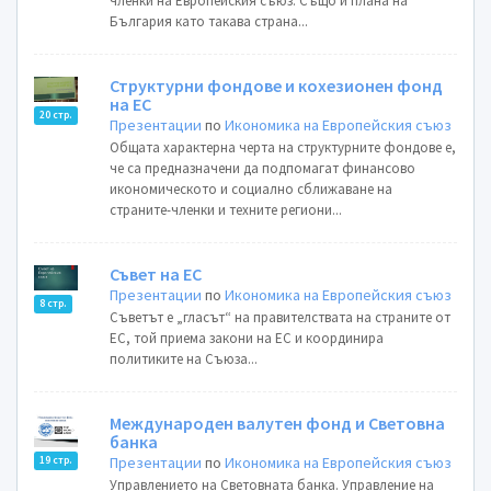
членки на Европейския съюз. Също и плана на
България като такава страна...
Структурни фондове и кохезионен фонд
на ЕС
20 стр.
Презентации
по
Икономика на Европейския съюз
Общата характерна черта на структурните фондове е,
че са предназначени да подпомагат финансово
икономическото и социално сближаване на
страните-членки и техните региони...
Съвет на ЕС
Презентации
по
Икономика на Европейския съюз
8 стр.
Съветът е „гласът“ на правителствата на страните от
ЕС, той приема закони на ЕС и координира
политиките на Съюза...
Международен валутен фонд и Световна
банка
Презентации
по
Икономика на Европейския съюз
19 стр.
Управлението на Световната банка. Управление на