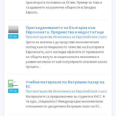
през втората половина на ХХ век. Пример за това е
създаването на различни общности в Западна
Европа...
Присъединяването на България към
Еврозоната. Предимства и недостатъци
Презентации
по
Икономика на Европейския съюз
11 стр.
Целта на анализа е да представи икономическия
поглед към потенциалното членство на България в
Еврозоната, като изследва ефектите от приемането
на общата валута за националната икономика и
развенчае някои от най-популярните опасения около
процеса...
Учебни материали по Вътрешен пазар на
ЕС
Презентации
по
Икономика на Европейския съюз
20 стр.
Материалите са предназначени за студенти в УНСС 4-
ти курс, специалност Международни икономически
отношения по дисциплина Вътрешен пазат на ЕС...