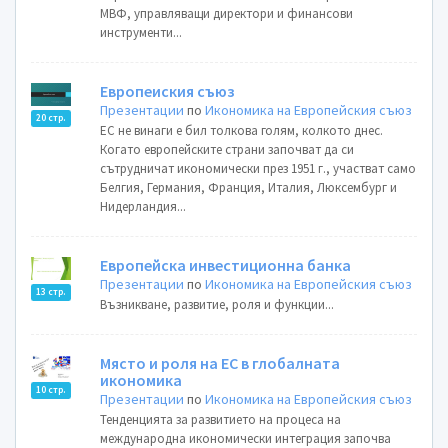
МВФ, управляващи директори и финансови
инструменти...
Европеиския съюз
Презентации
по
Икономика на Европейския съюз
20 стр.
ЕС не винаги е бил толкова голям, колкото днес.
Когато европейските страни започват да си
сътрудничат икономически през 1951 г., участват само
Белгия, Германия, Франция, Италия, Люксембург и
Нидерландия...
Европейска инвестиционна банка
Презентации
по
Икономика на Европейския съюз
13 стр.
Възникване, развитие, роля и функции...
Място и роля на ЕС в глобалната
икономика
10 стр.
Презентации
по
Икономика на Европейския съюз
Тенденцията за развитието на процеса на
международна икономически интеграция започва