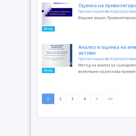
Оценка на привилегир
Презентации
по
Корпоративн
Видове акции. Привилегирова
28 стр.
Анализ и оценка на ин
активи
Презентации
по
Корпоративн
Метод на анализ на сценарии
23 стр.
включване на рискова премия 
1
2
3
4
>
>>