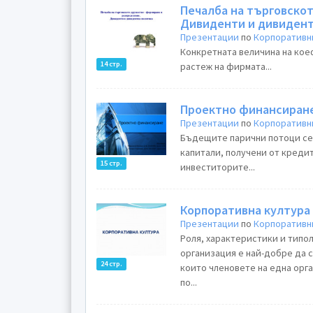
Печалба на търговско
Дивиденти и дивидент
Презентации
по
Корпоративн
Конкретната величина на кое
14 стр.
растеж на фирмата...
Проектно финансиран
Презентации
по
Корпоративн
Бъдещите парични потоци се 
капитали, получени от креди
15 стр.
инвеститорите...
Корпоративна култура
Презентации
по
Корпоративн
Роля, характеристики и типол
организация е най-добре да с
24 стр.
които членовете на една орга
по...