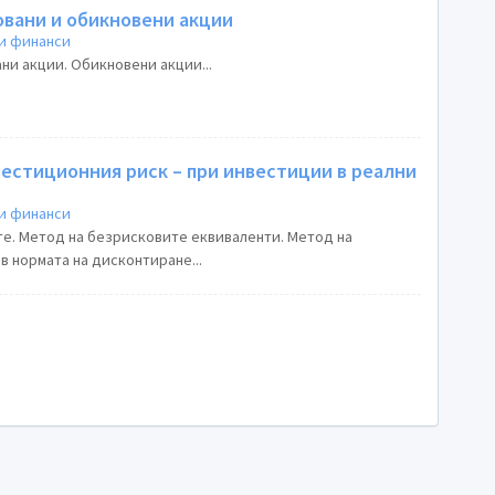
овани и обикновени акции
и финанси
ни акции. Обикновени акции...
вестиционния риск – при инвестиции в реални
и финанси
те. Метод на безрисковите еквиваленти. Метод на
в нормата на дисконтиране...