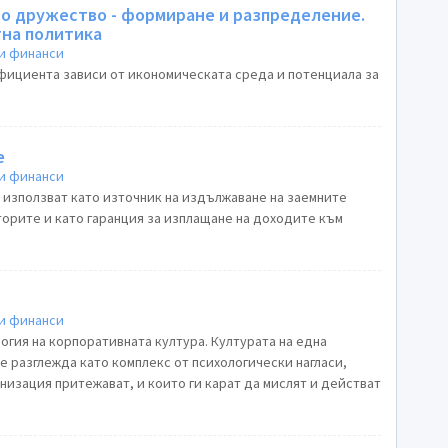
то дружество - формиране и разпределение.
на политика
и финанси
фициента зависи от икономическата среда и потенциала за
е
и финанси
използват като източник на издължаване на заемните
торите и като гаранция за изплащане на доходите към
и финанси
огия на корпоративната култура. Културата на една
е разглежда като комплекс от психологически нагласи,
низация притежават, и които ги карат да мислят и действат