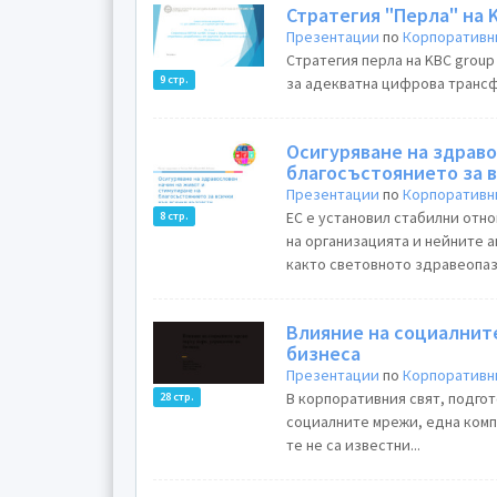
Стратегия "Перла" на 
Презентации
по
Корпоративн
Стратегия перла на KBC group
9 стр.
за адекватна цифрова трансф
Осигуряване на здраво
благосъстоянието за в
Презентации
по
Корпоративн
ЕС е установил стабилни отн
8 стр.
на организацията и нейните 
както световното здравеопазв
Влияние на социалнит
бизнеса
Презентации
по
Корпоративн
В корпоративния свят, подгот
28 стр.
социалните мрежи, една комп
те не са известни...