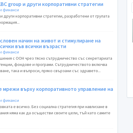
KBC group и други корпоративни стратегии
и финанси
 и други корпоративни стратегии, разработени от групата
ормация...
словен начин на живот и стимулиране на
сички във всички възрасти
и финанси
ошения с ООН чрез тясно сътрудничество със секретариата
агенции, фондове и програми. Сътрудничеството включва
ане, така и въпроси, пряко свързани със здравето...
е мрежи върху корпоративното управление на
и финанси
овката е всичко. Без социална стратегия при навлизане в
ания няма как да осъществи своите цели, тъй като самите