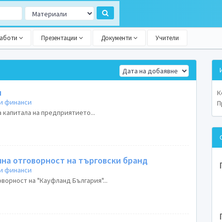
работи
Презентации
Документи
Учители
и
К
и финанси
П
 капитала на предприятието...
на отговорност на търговски бранд
и финанси
ворност на "Кауфланд България"...