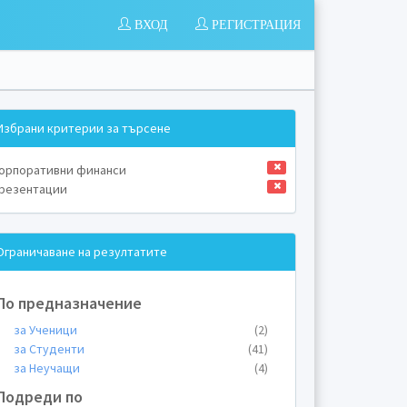
ВХОД
РЕГИСТРАЦИЯ
Избрани критерии за търсене
орпоративни финанси
резентации
Ограничаване на резултатите
По предназначение
за Ученици
(2)
за Студенти
(41)
за Неучащи
(4)
Подреди по