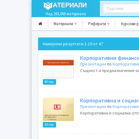
Над 283,000 материала
Материали
Реферати
Курсови 
Намерени резултати
1-10 от 47
Корпоративни финанс
Презентации
по
Корпоративн
Същност и предназначение на
97 стр.
Корпоративна и социал
Презентации
по
Корпоративн
Корпоративна и социална отго
15 стр.