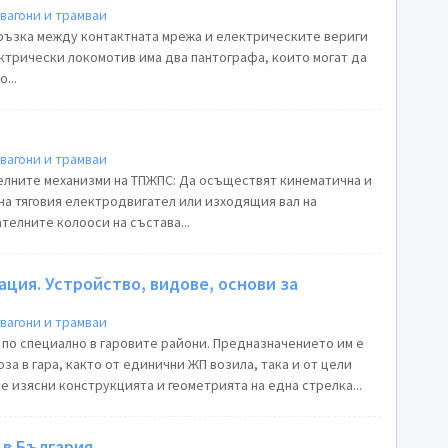
вагони и трамваи
ръзка между контактната мрежа и електрическите вериги
ектрически локомотив има два пантографа, които могат да
...
вагони и трамваи
лните механизми на ТПЖПС: Да осъществят кинематична и
на тяговия електродвигател или изходящия вал на
телните колооси на състава...
ция. Устройство, видове, основи за
вагони и трамваи
е по специално в гаровите райони. Предназначението им е
за в гара, както от единични ЖП возила, така и от цели
се изясни конструкцията и геометрията на една стрелка...
в България