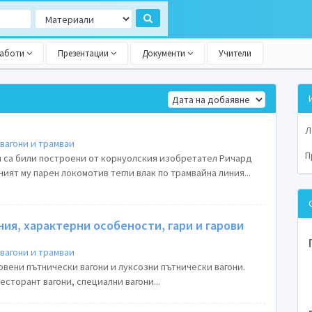
работи
Презентации
Документи
Учители
Л
вагони и трамваи
П
 са били построени от корнуолския изобретател Ричард
ният му парен локомотив тегли влак по трамвайна линия...
ния, характерни особености, гари и гарови
вагони и трамваи
вени пътнически вагони и луксозни пътнически вагони.
ресторант вагони, специални вагони...