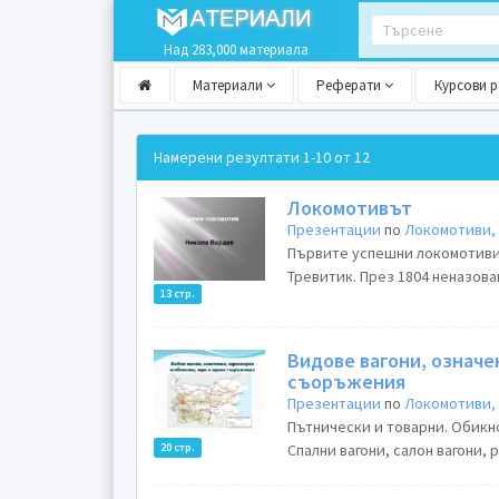
Над 283,000 материала
Материали
Реферати
Курсови 
Намерени резултати
1-10 от 12
Локомотивът
Презентации
по
Локомотиви, 
Първите успешни локомотиви
Тревитик. През 1804 неназова
13 стр.
Видове вагони, означе
съоръжения
Презентации
по
Локомотиви, 
Пътнически и товарни. Обикно
20 стр.
Спални вагони, салон вагони, 