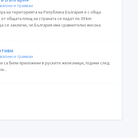
вагони и трамваи
а на територията на Република България е с обща
2 от общата площ на страната се падат по 39 km
да се заключи, че България има сравнително висока
отиви
вагони и трамваи
 са били приложени в руските железници, години след
а...