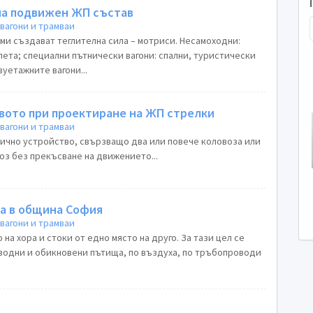
на подвижен ЖП състав
вагони и трамваи
ами създават теглителна сила – мотриси. Несамоходни:
упета; специални пътнически вагони: спални, туристически
вуетажните вагони...
вото при проектиране на ЖП стрелки
вагони и трамваи
ично устройство, свързващо два или повече коловоза или
оз без прекъсване на движението...
та в община София
вагони и трамваи
на хора и стоки от едно място на друго. За тази цел се
 водни и обикновени пътища, по въздуха, по тръбопроводи