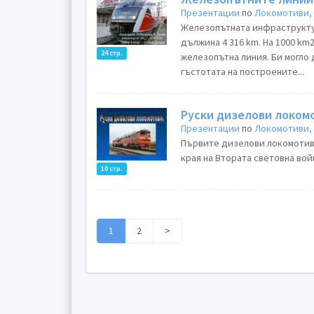
Презентации
по
Локомотиви, 
Железопътната инфраструктур
дължина 4 316 km. На 1000 km
24 стр.
железопътна линия. Би могло 
гъстотата на построените...
Руски дизелови локом
Презентации
по
Локомотиви, 
Първите дизелови локомотиви
края на Втората световна войн
10 стр.
1
2
>