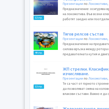
Презентации
по
Локомотиви, 
Предназначение: осигурява в
на локомотива. Във всеки ел
12 стр.
работят заедно или поотделно
Тягов релсов състав
Презентации
по
Локомотиви, 
Предназначение на предавате
силова връзка между ротора 
49 стр.
предавателната кутия и двига
ЖП стрелки. Класифика
изчисляване.
Презентации
по
Локомотиви, 
Те са част от горното строен
12 стр.
да позволяват смяна на колово
влакови състави. Важно е да 
Железопътните линии 