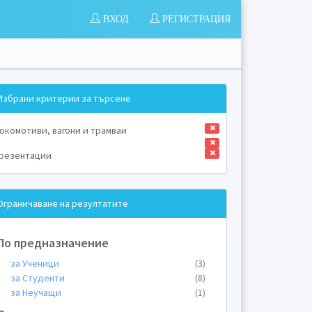
ВХОД
РЕГИСТРАЦИЯ
Избрани критерии за търсене
окомотиви, вагони и трамваи
резентации
Ограничаване на резултатите
По предназначение
за Ученици
(3)
за Студенти
(8)
за Неучащи
(1)