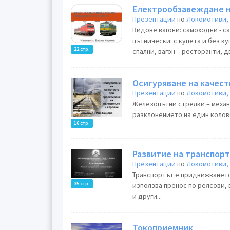
Електрообзавеждане 
Презентации
по
Локомотиви, 
Видове вагони: самоходни - с
пътнически: с купета и без к
22 стр.
спални, вагон – ресторанти, д
Осигуряване на качест
Презентации
по
Локомотиви, 
Железопътни стрелки – механ
разклонението на един колов
16 стр.
Развитие на транспор
Презентации
по
Локомотиви, 
Транспортът е придвижването 
35 стр.
използва пренос по релсови,
и други...
Токоприемник