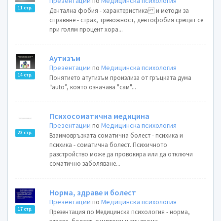
Презентации
по
Медицинска психология
11 стр.
Дентална фобия - характеристика и методи за
справяне - страх, тревожност, дентофобия срещат се
при голям процент хора...
Аутизъм
Презентации
по
Медицинска психология
14 стр.
Понятието атутизъм произлиза от гръцката дума
“auto”, която означава "сам"...
Психосоматична медицина
Презентации
по
Медицинска психология
23 стр.
Взаимовръзката соматична болест - психика и
психика - соматична болест. Психичното
разстройство може да провокира или да отключи
соматично заболяване...
Норма, здраве и болест
Презентации
по
Медицинска психология
17 стр.
Презентация по Медицинска психология - норма,