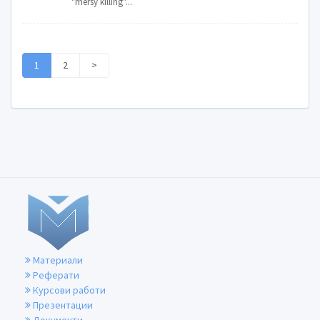
"mersy killing"...
1
2
>
Материали
Реферати
Курсови работи
Презентации