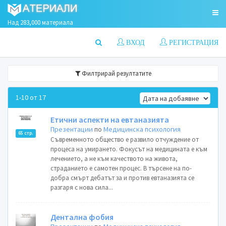
Над 283,000 материала
ВХОД
РЕГИСТРАЦИЯ
Филтрирай резултатите
1-10 от 17
Етични аспекти на евтаназията
Презентации
по
Медицинска психология
65 стр.
Съвременното общество е развило отчуждение от
процеса на умирането. Фокусът на медицината е към
лечението, а не към качеството на живота,
страданието е самотен процес. В търсене на по-
добра смърт дебатът за и против евтаназията се
разгаря с нова сила...
Дентална фобия