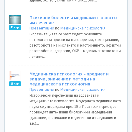
здраве, болест, симптоми и синдроми...
Психични болести и медикаментозното
им лечение
Презентации
по
Медицинска психология
43 стр.
В презентацията се разглеждат: основните
патологични прояви на шизофрения, халюцинации,
разстройства на мисленето и настроението, афектни
разстройства, депресии, ОКР + медикаментозното им
лечение...
Медицинска психология – предмет и
задачи, значение и методи на
медицинската психолиогия
23 стр.
Презентации
по
Медицинска психология
Исторически перспективи на здравната и
медицинската психология. Модерната медицина като
наука се утвърждава през 19 в. През този период се
провеждат интензивни биологични изследвания
(дисекции, физикални и медицински изследвания и
т.н.)...