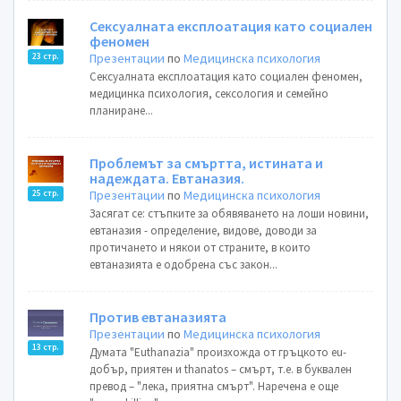
Сексуалната експлоатация като социален
феномен
Презентации
по
Медицинска психология
23 стр.
Сексуалната експлоатация като социален феномен,
медицинка психология, сексология и семейно
планиране...
Проблемът за смъртта, истината и
надеждата. Евтаназия.
Презентации
по
Медицинска психология
25 стр.
Засягат се: стъпките за обявяването на лоши новини,
евтаназия - определение, видове, доводи за
протичането и някои от страните, в които
евтаназията е одобрена със закон...
Против евтаназията
Презентации
по
Медицинска психология
13 стр.
Думaта "Еuthanazia" произхожда от гръцкото eu-
добър, приятен и thanatos – смърт, т.е. в буквален
превод – "лека, приятна смърт". Наречена е още