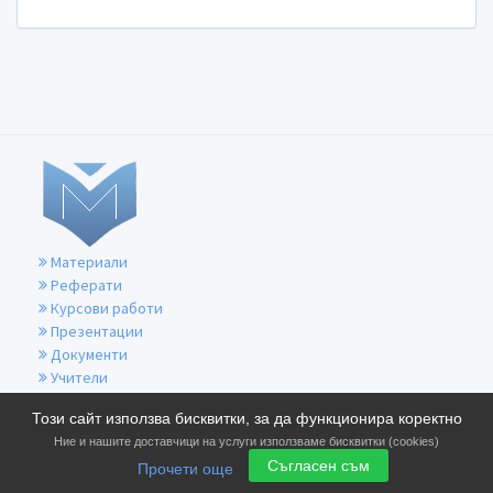
Материали
Реферати
Курсови работи
Презентации
Документи
Учители
За контакти
Този сайт използва бисквитки, за да функционира коректно
Общи условия
Ние и нашите доставчици на услуги използваме бисквитки (cookies)
Политика за бисквитките
Съгласен съм
Прочети още
Политика за поверителност