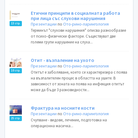
Етични принципи в социалната работа
при лица със слухови нарушения
Презентации
по
Ото-рино-ларингология
13 стр.
Терминът "слухови нарушения" описва разнообразие
от психо-физически фактори. Съществуват две
големи групи нарушение на слуха...
Отит - възпаление на ухото
Презентации
по
Ото-рино-ларингология
10 стр.
Отитът е заболяване, което се характеризира с поява
на възпалителен процес в областта на ушите. В
зависимост от зоната на поява на инфекция отитът
може да бъде 3 разновидности...
Фрактура на носните кости
Презентации
по
Ото-рино-ларингология
25 стр.
Счупване - видове, лечение, подготовка на
операционна масичка...