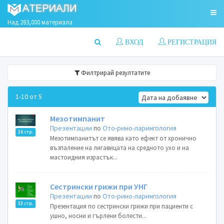
Над 283,000 материала
ВХОД
РЕГИСТРАЦИЯ
Филтрирай резултатите
1-10 от 5
Мезотимпанит
Презентации
по
Ото-рино-ларингология
16 стр.
Мезотимпанитът се явява като ефект от хронично
възпаление на лигавицата на средното ухо и на
мастоидния израстък...
Сестрински грижи при УНГ
Презентации
по
Ото-рино-ларингология
13 стр.
Презентация по сестрински грижи при пациенти с
ушно, носни и гърлени болести...