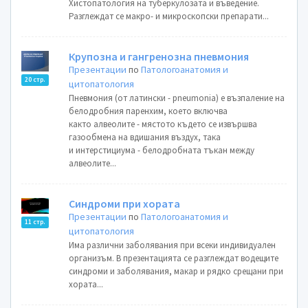
Хистопатология на туберкулозата и въведение.
Разглеждат се макро- и микроскопски препарати...
Крупозна и гангренозна пневмония
Презентации
по
Патологоанатомия и
20 стр.
цитопатология
Пневмония (от латински - pneumonia) е възпаление на
белодробния паренхим, което включва
както алвеолите - мястото където се извършва
газообмена на вдишания въздух, така
и интерстициума - белодробната тъкан между
алвеолите...
Синдроми при хората
Презентации
по
Патологоанатомия и
11 стр.
цитопатология
Има различни заболявания при всеки индивидуален
организъм. В презентацията се разглеждат водещите
синдроми и заболявания, макар и рядко срещани при
хората...