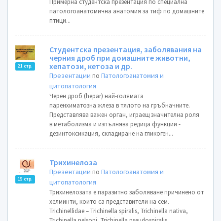
Примерна студентска презентация по специална
патологоанатомична анатомия за тиф по домашните
птици...
Студентска презентация, заболявания на
черния дроб при домашните животни,
хепатози, кетоза и др.
21 стр.
Презентации
по
Патологоанатомия и
цитопатология
Черен дроб (hepar) най-голямата
паренхиматозна жлеза в тялото на гръбначните.
Представлява важен орган, играещ значителна роля
в метаболизма и изпълнява редица функции -
дезинтоксикация, складиране на гликоген...
Трихинелоза
Презентации
по
Патологоанатомия и
15 стр.
цитопатология
Трихинелозата е паразитно заболяване причинено от
хелминти, които са представители на сем.
Trichinellidae – Trichinella spiralis, Trichinella nativa,
Trichinella nelsoni, Trichinella pseudospiralis....