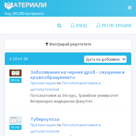
Над 283,000 материала
ВХОД
РЕГИСТРАЦИЯ
Филтрирай резултатите
1-10 от 26
Заболявания на черния дроб - смущение в
кръвообращението
18 стр.
Презентации
по
Патологоанатомия и
цитопатология
Патоанатомия за 3ти курс, Тракийски университет
Ветеринарно медицински факултет...
Туберкулоза
Презентации
по
Патологоанатомия и
22 стр.
цитопатология