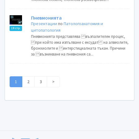
Пневмонията
Презентации
по
Патологоанатомия и
19 стр.
цитопатология
Пневмонията представлява възпалителен процес,
при който има изпълване с ексудат на алвеолите,
бронхиолите и интерстициалната тъкан. Причини
за възникване на пневнония са...
1
2
3
>