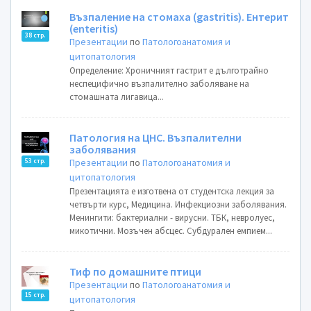
Възпаление на стомаха (gastritis). Ентерит
(enteritis)
38 стр.
Презентации
по
Патологоанатомия и
цитопатология
Определение: Хроничният гастрит е дълготрайно
неспецифично възпалително заболяване на
стомашната лигавица...
Патология на ЦНС. Възпалителни
заболявания
Презентации
по
Патологоанатомия и
53 стр.
цитопатология
Презентацията е изготвена от студентска лекция за
четвърти курс, Медицина. Инфекциозни заболявания.
Мeнингити: бактериални - вирусни. ТБК, невролуес,
микотични. Мозъчен абсцес. Субдурален емпием...
Тиф по домашните птици
Презентации
по
Патологоанатомия и
15 стр.
цитопатология