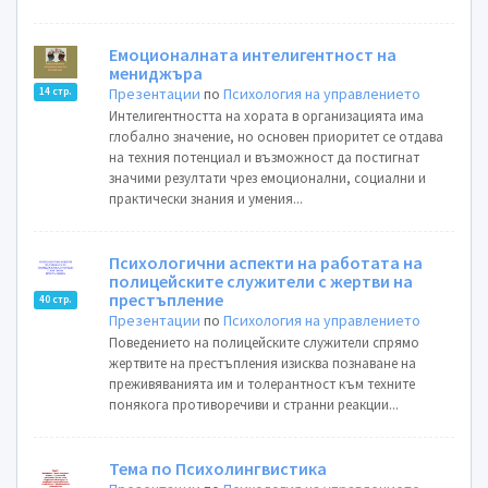
Емоционалната интелигентност на
мениджъра
Презентации
по
Психология на управлението
14 стр.
Интелигентността на хората в организацията има
глобално значение, но основен приоритет се отдава
на техния потенциал и възможност да постигнат
значими резултати чрез емоционални, социални и
практически знания и умения...
Психологични аспекти на работата на
полицейските служители с жертви на
престъпление
40 стр.
Презентации
по
Психология на управлението
Поведението на полицейските служители спрямо
жертвите на престъпления изисква познаване на
преживяванията им и толерантност към техните
понякога противоречиви и странни реакции...
Тема по Психолингвистика