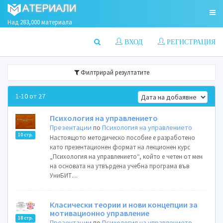
Над 283,000 материала
ВХОД
РЕГИСТРАЦИЯ
Филтрирай резултатите
1-10 от 27
Психология на управлението
Презентации
по
Психология на управлението
10 стр.
Настоящото методическо пособие е разработено
като презентационен формат на лекционен курс
„Психология на управлението“, който е четен от мен
на основата на утвърдена учебна програма във
УниБИТ....
Класически теории и нови концепции за
мотивационно управление
18 стр.
Презентации
по
Психология на управлението