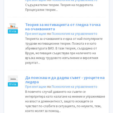
Съдържателни теории. Теория на подкрепата.
Процесуални теории...
Теория за мотивацията от гледна точка
на очакванията
11 стр.
Презентации
по
Психология на управлението
Теорията за очакванията е една от най-популярните
трудови мотивационни теории. Позната е и като
абревиатурата ВИО. В тази теория, създадена от
Вруум, мотивация съществува при наличието на
връзка между трудовото изпълнение и вероятния
резултат...
Да поискаш и да дадеш съвет - уроците на
лидера
13 стр.
Презентации
по
Психология на управлението
В повечето случай даването на съвети се
интерпретира като налагане на мнение и упражняване
на власт и доминантност, защото искащите се
чувстват по-слабите в ситуацията, по-неуките, тези,
които молят за помощ...