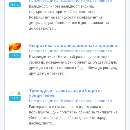
Презентации
по
Психология на управлението
31 стр.
Валидност. Типове валидност: видима,
съдържателна, критерийна, прогностична.
Коефициент на валидност и коефициент на
детерминация. Конвергентни и дискриминантни
доказателства...
Съпротива в организационната промяна
Презентации
по
Психология на управлението
15 стр.
Ръководителите биват най-различни като хора,
характер, поведение. Едни обичат да бъдат лидери,
други да си стоят в коловоз. Един обича да рискува,
друг да му е познато...
Тринадесет съвета, за да бъдете
убедителен
19 стр.
Презентации
по
Психология на управлението
Рамкирането е техника често използвана от
политиците. Един популярен пример за тактиката на
убеждаване "рамкиране" е за данъците върху
наследството...