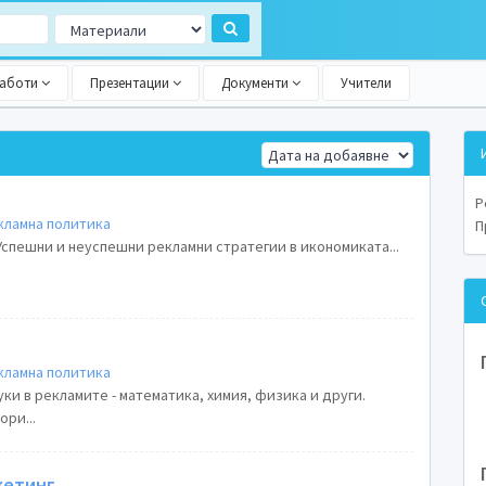
работи
Презентации
Документи
Учители
Р
кламна политика
П
Успешни и неуспешни рекламни стратегии в икономиката...
кламна политика
уки в рекламите - математика, химия, физика и други.
ри...
кетинг