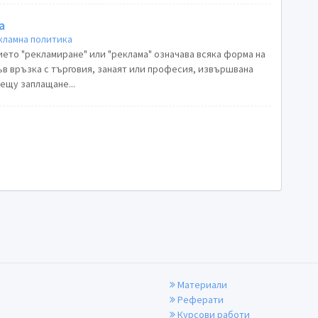
а
кламна политика
ието "рекламиране" или "реклама" означава всяка форма на
ъв връзка с търговия, занаят или професия, извършвана
ещу заплащане...
Материали
Реферати
Курсови работи