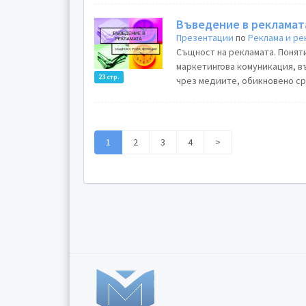
Въведение в рекламат
Презентации
по
Реклама и ре
Същност на рекламата. Понят
маркетингова комуникация, в
23 стр.
чрез медиите, обикновено ср
1
2
3
4
>