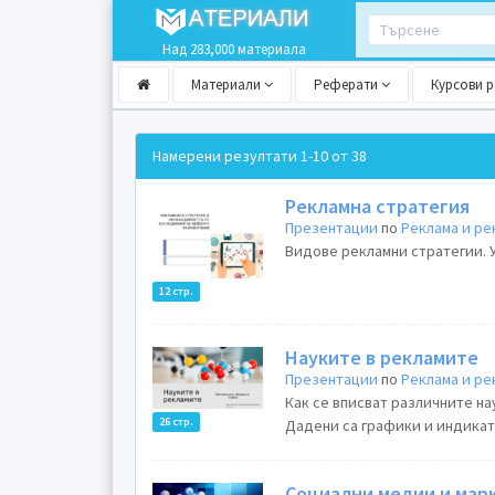
Над 283,000 материала
Материали
Реферати
Курсови 
Намерени резултати
1-10 от 38
Рекламна стратегия
Презентации
по
Реклама и ре
Видове рекламни стратегии. 
12 стр.
Науките в рекламите
Презентации
по
Реклама и ре
Как се вписват различните на
26 стр.
Дадени са графики и индикато
Социални медии и мар