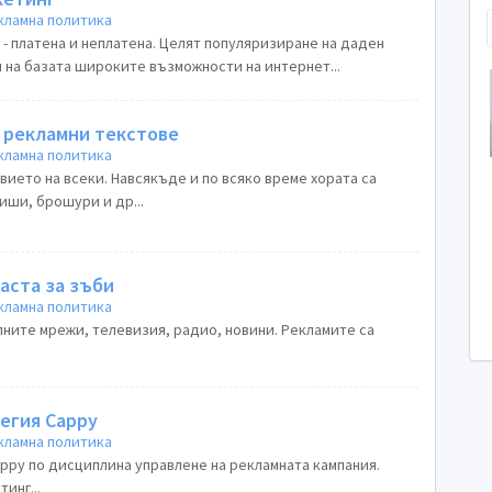
кламна политика
- платена и неплатена. Целят популяризиране на даден
 на базата широките възможности на интернет...
а рекламни текстове
кламна политика
вието на всеки. Навсякъде и по всяко време хората са
иши, брошури и др...
паста за зъби
кламна политика
лните мрежи, телевизия, радио, новини. Рекламите са
егия Cappy
кламна политика
ppy по дисциплина управлене на рекламната кампания.
инг...