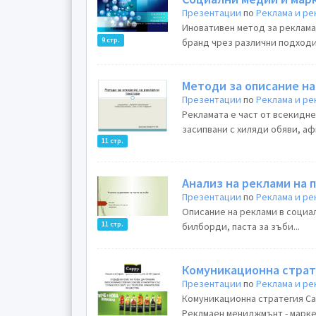
Презентации
по
Реклама и ре
Иновативен метод за реклама 
9 стр.
бранд чрез различни подходи
Методи за описание н
Презентации
по
Реклама и ре
Рекламата е част от всекидне
засипвани с хиляди обяви, аф
11 стр.
Анализ на реклами на 
Презентации
по
Реклама и ре
Описание на реклами в социа
11 стр.
билборди, паста за зъби...
Комуникационна страт
Презентации
по
Реклама и ре
Комуникационна стратегия Ca
Реклмаен мениджмънт - маркет