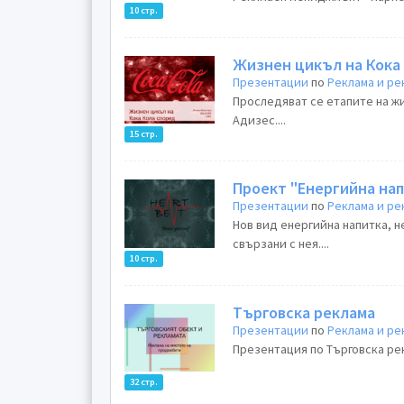
10 стр.
Жизнен цикъл на Кока
Презентации
по
Реклама и ре
Проследяват се етапите на ж
Адизес....
15 стр.
Проект "Eнергийна на
Презентации
по
Реклама и ре
Нов вид енергийна напитка, 
свързани с нея....
10 стр.
Търговска реклама
Презентации
по
Реклама и ре
Презентация по Търговска ре
32 стр.