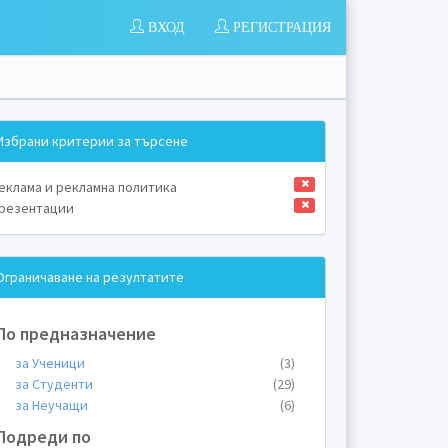
ВХОД
РЕГИСТРАЦИЯ
Избрани критерии за търсене
еклама и рекламна политика
резентации
Ограничаване на резултатите
По предназначение
за Ученици
(3)
за Студенти
(29)
за Неучащи
(6)
Подреди по