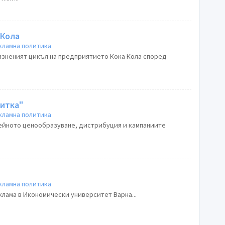
 Кола
кламна политика
изненият цикъл на предприятието Кока Кола според
питка"
кламна политика
нейното ценообразуване, дистрибуция и кампаниите
кламна политика
клама в Икономически университет Варна...