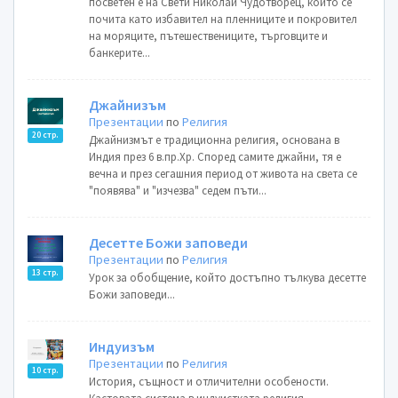
посветен е на Свети Николай Чудотворец, който се
почита като избавител на пленниците и покровител
на моряците, пътешествениците, търговците и
банкерите...
Джайнизъм
Презентации
по
Религия
20 стр.
Джайнизмът е традиционна религия, основана в
Индия през 6 в.пр.Хр. Според самите джайни, тя е
вечна и през сегашния период от живота на света се
"появява" и "изчезва" седем пъти...
Десетте Божи заповеди
Презентации
по
Религия
13 стр.
Урок за обобщение, който достъпно тълкува десетте
Божи заповеди...
Индуизъм
Презентации
по
Религия
10 стр.
История, същност и отличителни особености.