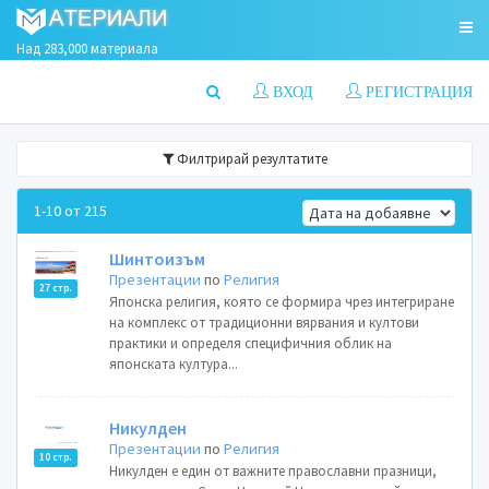
Над 283,000 материала
ВХОД
РЕГИСТРАЦИЯ
Филтрирай резултатите
1-10 от 215
Шинтоизъм
Презентации
по
Религия
27 стр.
Японска религия, която се формира чрез интегриране
на комплекс от традиционни вярвания и култови
практики и определя специфичния облик на
японската култура...
Никулден
Презентации
по
Религия
10 стр.
Никулден е един от важните православни празници,