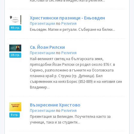
Кастовата система в индуистката религия...
Християнски празници - Еньовден
Презентации
по
Религия
49 стр.
Еньовден. Магии и ритуали. Събиране на билки...
Св. Йоан Рилски
Презентации
по
Религия
18 стр.
Най-великият светец на българската земя,
преподобни Йоан Рилски се родил около 876 г. в
Скрино, разположено в гънките на Осоговската
планина край р. Струма (гр. Дупница). Бил
съвременник на княз Борис (852-889) и на неговия син
Владимир...
Възкресение Христово
Презентации
по
Религия
9 стр.
Презентация за Великден. Поучителна както за
ученици, така и за студенти...