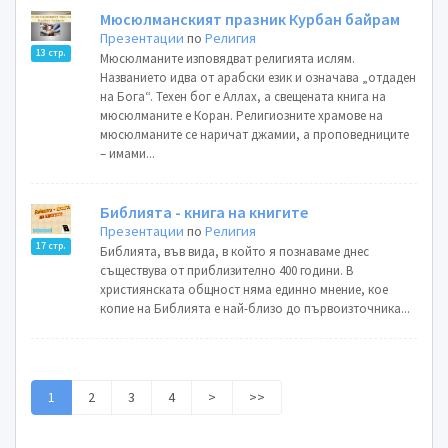
Мюсюлманският празник Курбан байрам
Презентации
по
Религия
13 стр.
Мюсюлманите изповядват религията ислям.
Названието идва от арабски език и означава „отдаден
на Бога“. Техен бог е Аллах, а свещената книга на
мюсюлманите е Коран. Религиозните храмове на
мюсюлманите се наричат джамии, а проповедниците
– имами...
Библията - книга на книгите
Презентации
по
Религия
17 стр.
Библията, във вида, в който я познаваме днес
съществува от приблизително 400 години. В
християнската общност няма единно мнение, кое
копие на Библията е най-близо до първоизточника...
1
2
3
4
>
>>