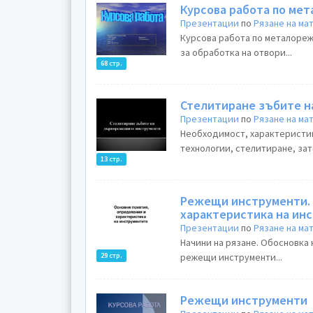
Курсова работа по ме
Презентации
по
Рязане на м
Курсова работа по металоре
за обработка на отвори...
68 стр.
Стелитиране зъбите 
Презентации
по
Рязане на м
Необходимост, характеристик
технологии, стелитиране, зат
13 стр.
Режещи инструменти. 
характерис
Презентации
по
Рязане на м
Начини на рязане. Обосновка
29 стр.
режещи инструменти...
Режещи инструменти