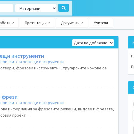
работи
Презентации
Документи
Учители
жещи инструменти
Р
атериалите и режещи инструменти
П
 отвори, фрезови инструменти. Стругарските ножове се
- фрези
атериалите и режещи инструменти
зова информация за фрезовите режещи, видове и фрезата,
совия проект....