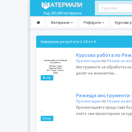
Над 283,000 материала
Материали
Реферати
Курсови 
Намерени резултати
1-10 от 6
Курсова работа по Ре
Презентации
по
Рязане на м
Инструменти за обработка на
делят на: монолитни...
41 стр.
Режещи инструменти 
Презентации
по
Рязане на м
Презентацията представя ба
която сме проектирали за кур
12 стр.