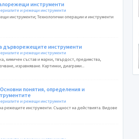
талорежещи инструменти
атериалите и режещи инструменти
жещи инструменти; Технологични операции и инструменти
на дърворежещите инструменти
атериалите и режещи инструменти
а, химичен състав и марки, твърдост, предимства,
очване, изравняване. Картинки, диаграми...
Основни понятия, определения и
тика на инструментите
атериалите и режещи инструменти
 на режещите инструменти. Същност на действията. Видове