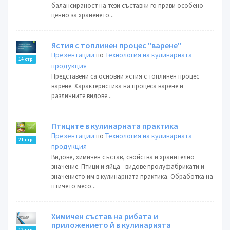
балансираност на тези съставки го прави особено
ценно за храненето...
Ястия с топлинен процес "варене"
Презентации
по
Технология на кулинарната
14 стр.
продукция
Представени са основни ястия с топлинен процес
варене. Характеристика на процеса варене и
различните видове...
Птиците в кулинарната практика
Презентации
по
Технология на кулинарната
21 стр.
продукция
Видове, химичен състав, свойства и хранително
значение. Птици и яйца - видове пролуфабрикати и
значението им в кулинарната практика. Обработка на
птичето месо...
Химичен състав на рибата и
приложението й в кулинарията
12 стр.