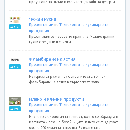
Проучване на възможностите за дизайн на десерти...
Чужди кухни
Презентации
по
Технология на кулинарната
19 стр.
продукция
Презентация за часове по практика. Чуждестранни
кухни с рецепти и снимки...
Фламбиране на ястия
Презентации
по
Технология на кулинарната
17 стр.
продукция
Материалът разяснява основните стъпки при
фламбиране на ястия в търговската зала...
Мляко и млечни продукти
Презентации
по
Технология на кулинарната
17 стр.
продукция
Млякото е биологична течност, която се образува в
млечната жлеза на бозайниците. В него се съдържат
около 200 химични вещества. Естествената