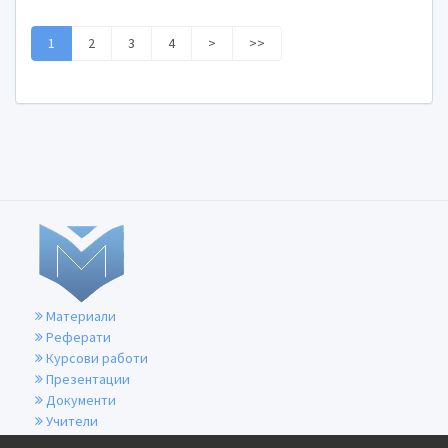
1
2
3
4
>
>>
Материали
Реферати
Курсови работи
Презентации
Документи
Учители
За контакти