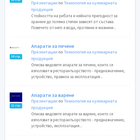
Презентации
по
Технология на кулинарната
продукция
Стойността на рибата и нейната пригодност за
хранене до голяма степен зависят от състава.
Повечето от него е вода, протеини и мазнини...
Апарати за печене
Презентации
по
Технология на кулинарната
14 стр.
продукция
Описва видовете апарати за печене, които се
използват в ресторантьорството - предназначение,
устройство, правила за експлоатация...
Апарати за варене
Презентации
по
Технология на кулинарната
11 стр.
продукция
Описва видовете апарати за варене, които се
използват в ресторантьорството - предназначение,
устройство, експлоатация...