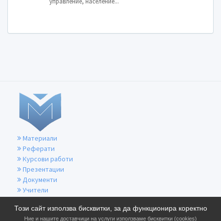
управление, население...
Материали
Реферати
Курсови работи
Презентации
Документи
Учители
За контакти
Този сайт използва бисквитки, за да функционира коректно
Общи условия
Ние и нашите доставчици на услуги използваме бисквитки (cookies)