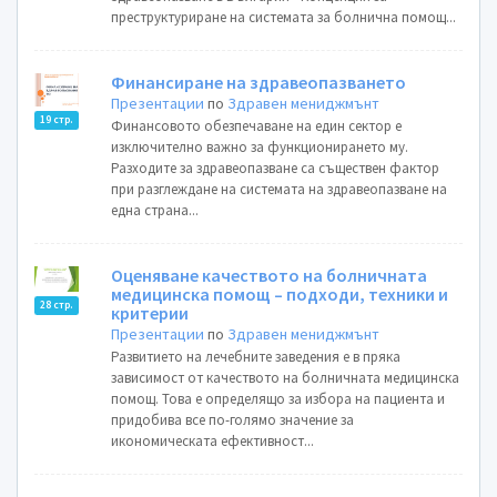
преструктуриране на системата за болнична помощ...
Финансиране на здравеопазването
Презентации
по
Здравен мениджмънт
19 стр.
Финансовото обезпечаване на един сектор е
изключително важно за функционирането му.
Разходите за здравеопазване са съществен фактор
при разглеждане на системата на здравеопазване на
една страна...
Оценяване качеството на болничната
медицинска помощ – подходи, техники и
28 стр.
критерии
Презентации
по
Здравен мениджмънт
Развитието на лечебните заведения е в пряка
зависимост от качеството на болничната медицинска
помощ. Това е определящо за избора на пациента и
придобива все по-голямо значение за
икономическата ефективност...