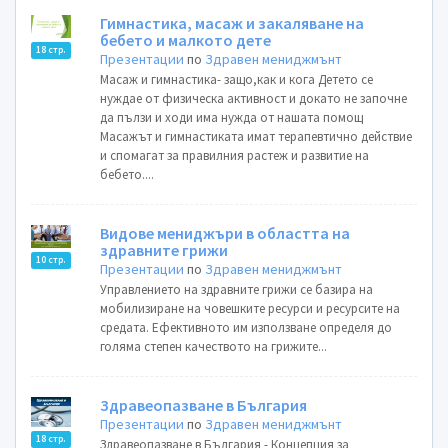
Гимнастика, масаж и закаляване на
бебето и малкото дете
18 стр.
Презентации
по
Здравен мениджмънт
Масаж и гимнастика- защо,как и кога Детето се
нуждае от физическа активност и докато не започне
да пълзи и ходи има нужда от нашата помощ
Масажът и гимнастиката имат терапевтично действие
и спомагат за правилния растеж и развитие на
бебето....
Видове мениджъри в областта на
здравните грижи
10 стр.
Презентации
по
Здравен мениджмънт
Управлението на здравните грижи се базира на
мобилизиране на човешките ресурси и ресурсите на
средата. Ефективното им използване определя до
голяма степен качеството на грижите...
Здравеопазване в България
Презентации
по
Здравен мениджмънт
18 стр.
Здравеопазване в България - Концепция за