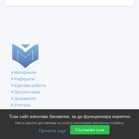
Материали
Реферати
Курсови работи
Презентации
Документи
Учители
За контакти
Този сайт използва бисквитки, за да функционира коректно
Общи условия
Ние и нашите доставчици на услуги използваме бисквитки (cookies)
Политика за бисквитките
Съгласен съм
Прочети още
Политика за поверителност