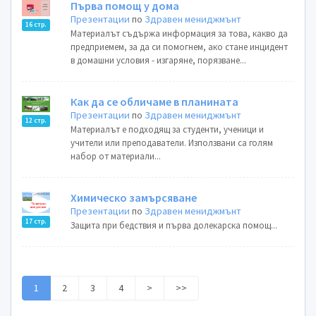
Първа помощ у дома
Презентации
по
Здравен мениджмънт
16 стр.
Материалът съдържа информация за това, какво да
предприемем, за да си помогнем, ако стане инцидент
в домашни условия - изгаряне, порязване...
Как да се обличаме в планината
Презентации
по
Здравен мениджмънт
12 стр.
Материалът е подходящ за студенти, ученици и
учители или преподаватели. Използвани са голям
набор от материали...
Химическо замърсяване
Презентации
по
Здравен мениджмънт
17 стр.
Защита при бедствия и първа долекарска помощ...
1
2
3
4
>
>>