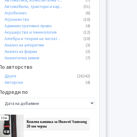
Автоматика, изчислителна т
...
(7)
Автомобили, трактори и кар
...
(51)
Агробизнес
(6)
Агрономство
(10)
Административно право
(4)
Акушерство и гинекология
(12)
Алгебра и теория на числат
...
(10)
Анализ на алгоритми
(3)
Анализ на фирма
(3)
Аналитична химия
(7)
Аналогова схемотехника
(7)
По авторство
Анатомия
(58)
Други
(26242)
Анатомия, хистология и цит
...
(3)
Авторски
(4)
Английски
(1)
Английски език
(6)
Подреди по
Анестезиология и реанимато
...
(1)
Анимация
(4)
Антична философия
(13)
Антропология
(47)
Археология
(48)
Архитектура и градоустройс
...
(36)
Астрономия
(338)