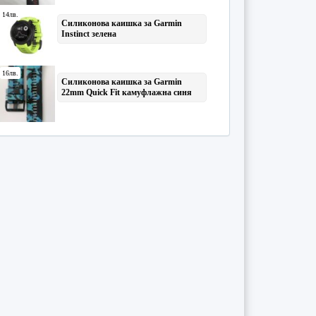
Астрономия и небесна механ
...
(24)
Астрофизика и звездна астр
...
(55)
Банково дело
(51)
Банково счетоводство
(5)
Белодробни болести
(3)
Бизнес администрация
(2)
Бизнес анализ
(4)
Бизнес информатика
(6)
Бизнес комуникации и корес
...
(127)
Биогеография и география н
...
(4)
Биоенергетика
(15)
Биология
(2699)
Биомеханика
(2)
Биоорганична химия, химия
...
(9)
Биофизика
(5)
Биохимично инженерство
(1)
Биохимия
(17)
Борси и борсови операции
(2)
Ботаника
(28)
Български език
(263)
Ветеринарна медицина
(5)