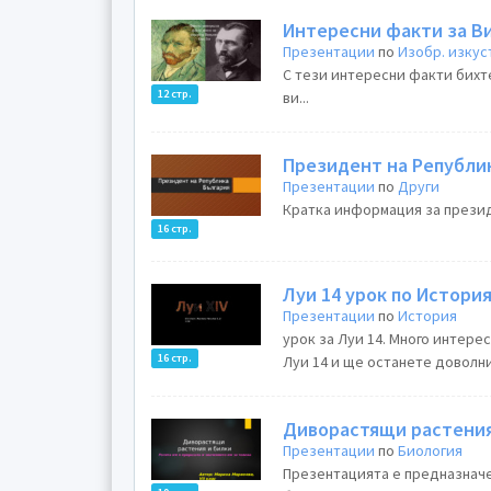
Интересни факти за Ви
Презентации
по
Изобр. изкус
С тези интересни факти бихте
12 стр.
ви...
Президент на Републи
Презентации
по
Други
Кратка информация за президе
16 стр.
Луи 14 урок по Истори
Презентации
по
История
урок за Луи 14. Много интере
16 стр.
Луи 14 и ще останете доволни.
Диворастящи растения
Презентации
по
Биология
Презентацията е предназначен