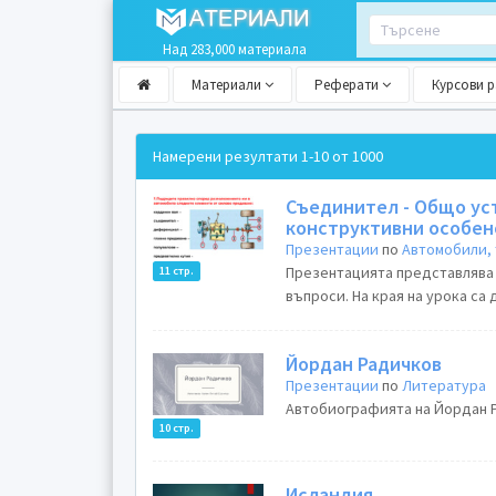
Над 283,000 материала
Материали
Реферати
Курсови 
Намерени резултати
1-10 от 1000
Съединител - Общо ус
конструктивни особен
Презентации
по
Автомобили, 
Презентацията представлява
11 стр.
въпроси. На края на урока са 
Йордан Радичков
Презентации
по
Литература
Автобиографията на Йордан Ра
10 стр.
Исландия