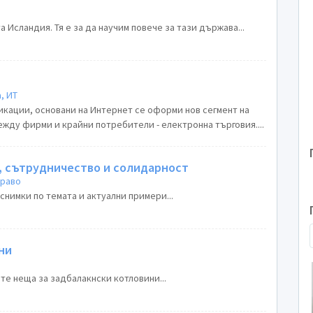
 Исландия. Тя е за да научим повече за тази държава...
, ИТ
икации, основани на Интернет се оформи нов сегмент на
ежду фирми и крайни потребители - електронна търговия....
, сътрудничество и солидарност
право
нимки по темата и актуални примери...
ни
ите неща за задбалакнски котловини...