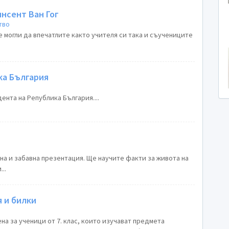
нсент Ван Гог
тво
 могли да впечатлите както учителя си така и съучениците
ка България
нта на Република България....
я
сна и забавна презентация. Ще научите факти за живота на
..
 и билки
а за ученици от 7. клас, които изучават предмета