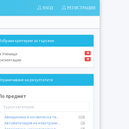
ВХОД
РЕГИСТРАЦИЯ
Избрани критерии за търсене
а Ученици
резентации
Ограничаване на резултатите
По предмет
Авиационна и космическа те
...
(23)
Автоматизация на електронн
...
(2)