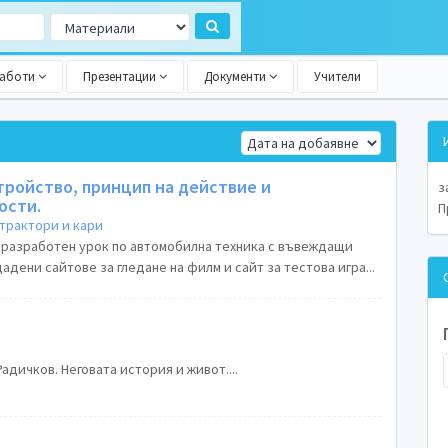
работи
Презентации
Документи
Учители
тройство, принцип на действие и
з
ости.
П
трактори и кари
 разработен урок по автомобилна техника с въвеждащи
дадени сайтове за гледане на филм и сайт за тестова игра...
дичков. Неговата история и живот....