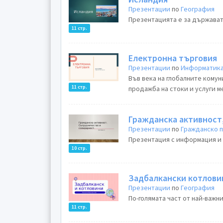
Презентации
по
География
Презентацията е за държавата
11 стр.
Електронна търговия
Презентации
по
Информатика
Във века на глобалните комун
11 стр.
продажба на стоки и услуги м
Гражданска активност
Презентации
по
Гражданско 
Презентация с информация и с
10 стр.
Задбалкански котлови
Презентации
по
География
По-голямата част от най-важн
11 стр.