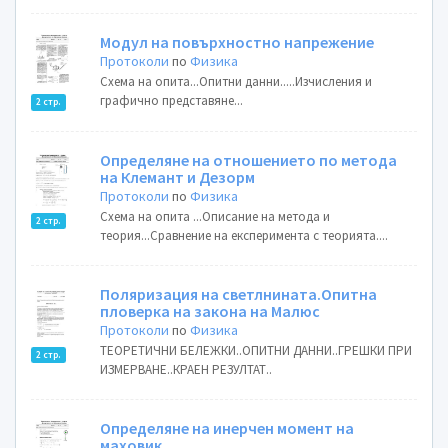
Модул на повърхностно напрежение
Протоколи
по
Физика
Схема на опита...Опитни данни.....Изчисления и
графично представяне...
2 стр.
Определяне на отношението по метода
на Клемант и Дезорм
Протоколи
по
Физика
Схема на опита ...Описание на метода и
2 стр.
теория...Сравнение на експеримента с теорията....
Поляризация на светлнината.Опитна
пловерка на закона на Малюс
Протоколи
по
Физика
ТЕОРЕТИЧНИ БЕЛЕЖКИ..ОПИТНИ ДАННИ..ГРЕШКИ ПРИ
2 стр.
ИЗМЕРВАНЕ..КРАЕН РЕЗУЛТАТ..
Определяне на инерчен момент на
маховик