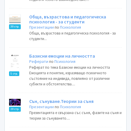
Обща, възрастова и педагогическа
психология - за студенти
Презентации
по
Психология
30 стр.
Обща, възрастова и педагогическа психология - за
студенти...
Базисни емоции на личността
Реферати
по
Психология
Реферат по тема Базисни емоции на личността
Емоцията е понятие, изразяващо психичното
5 стр.
състояние на индивида, повлияно от различни
субекти и обстоятелства....
Сън, сънуване.Теории за съня
Презентации
по
Психология
20 стр.
Презентацията е свързана със съня, фазите на съня и
теории за сънуването....