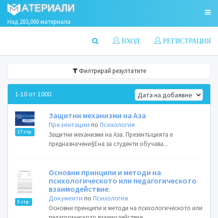
Над 283,000 материала
ВХОД
РЕГИСТРАЦИЯ
Филтрирай резултатите
1-10 от 1000
Защитни механизми на Аза
Презентации
по
Психология
17 стр.
Защитни механизми на Аза. Презентыцията е
предназначени§Ена за студенти обучава...
Основни принципи и методи на
психологическото или педагогическото
взаимодействие.
Документи
по
Психология
5 стр.
Основни принципи и методи на психологическото или
педагогическото взаимодействие....