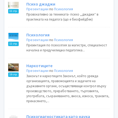
Психо джаджи
Презентации
по
Психология
11 стр.
Провокативно за техниката- психо ,,джаджи‘‘ в
практиката на педагога (що е биофийдбек)
Психология
Презентации
по
Психология
11 стр.
Презентация по психолгия за магистри, специалност
начална и предучилищна педагогика...
Наркотиците
Презентации
по
Психология
10 стр.
Законът и наркотиците Законът, който урежда
организацията, правомощията и задачите на
държавните органи, осъществяващи контрол върху
производството, преработването, търговията,
употребата, съхраняването, вноса, износа, транзита,
пренасянето,...
Психогиагностиката като наука