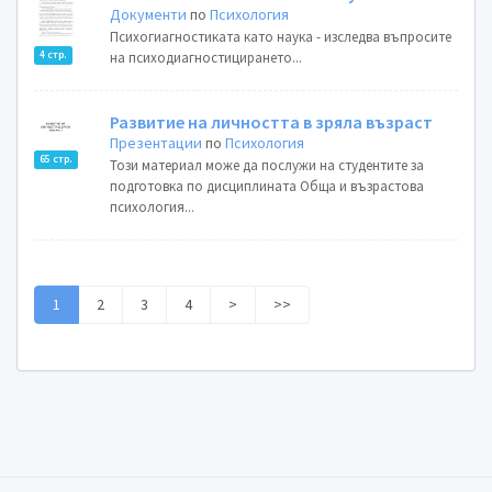
Документи
по
Психология
Психогиагностиката като наука - изследва въпросите
4 стр.
на психодиагностицирането...
Развитие на личността в зряла възраст
Презентации
по
Психология
65 стр.
Този материал може да послужи на студентите за
подготовка по дисциплината Обща и възрастова
психология...
1
2
3
4
>
>>