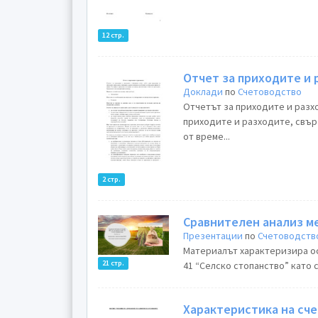
12 стр.
Отчет за приходите и
Доклади
по
Счетоводство
Отчетът за приходите и разх
приходите и разходите, свър
от време...
2 стр.
Сравнителен анализ ме
Презентации
по
Счетоводств
Материалът характеризира ос
21 стр.
41 “Селско стопанство” като с
Характеристика на сч