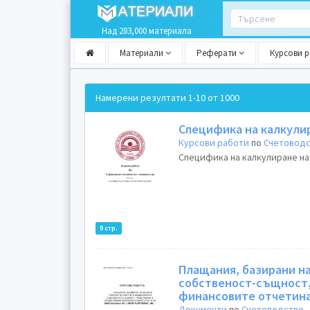
Над 283,000 материала
Материали
Реферати
Курсови 
Намерени резултати
1-10 от 1000
Специфика на калкули
Курсови работи
по
Счетовод
Специфика на калкулиране на
9 стр.
Плащания, базирани на
собственост-същност,
финансовите отчетина 
Документи
по
Счетоводство