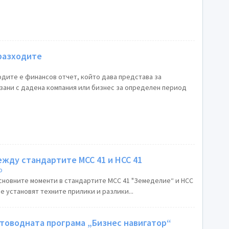
 разходите
одите е финансов отчет, който дава представа за
зани с дадена компания или бизнес за определен период
жду стандартите МСС 41 и НСС 41
о
новните моменти в стандартите МСС 41 "Земеделие“ и НСС
е установят техните прилики и разлики...
етоводната програма „Бизнес навигатор“