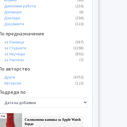
Бланки
(40)
Дипломни работи
(216)
Договори
(8)
Доклади
(336)
Документи
(110)
Домашните работи
(20)
По предназначение
Есета
(29)
Заявления
(10)
за Ученици
(587)
Казуси
(149)
за Студенти
(3298)
Конспекти
(14)
за Неучащи
(892)
Курсови работи
(1012)
за Учители
(7)
Лекции
(935)
По авторство
Общи материали
(160)
Други
(4753)
Пищови
(148)
Авторски
(123)
Планове
(13)
Презентации
(248)
Подреди по
Проекти
(55)
Протоколи
(7)
Реферати
(206)
Съчинения разсъждения
(1)
Теми
(714)
Тестове
(106)