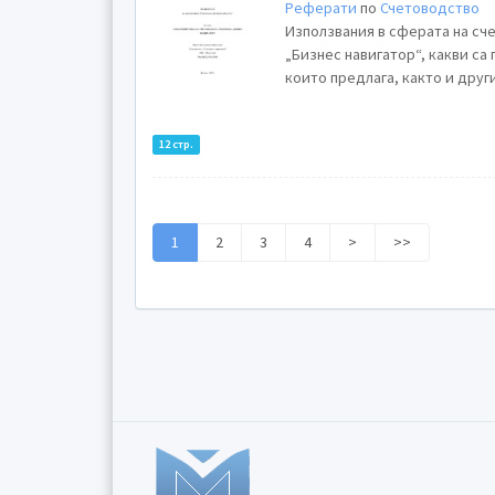
Реферати
по
Счетоводство
Използвания в сферата на с
„Бизнес навигатор“, какви са
12 стр.
1
2
3
4
>
>>