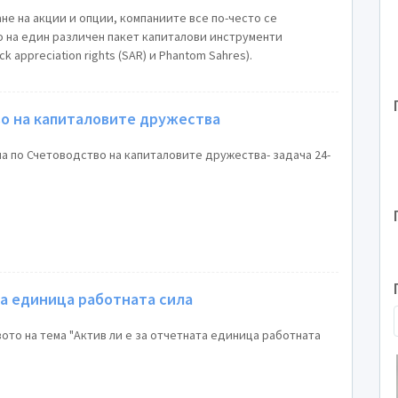
не на акции и опции, компаниите все по-често се
 на един различен пакет капиталови инструменти
ock appreciation rights (SAR) и Phantom Sahres).
во на капиталовите дружества
а по Счетоводство на капиталовите дружества- задача 24-
та единица работната сила
ото на тема "Актив ли е за отчетната единица работната