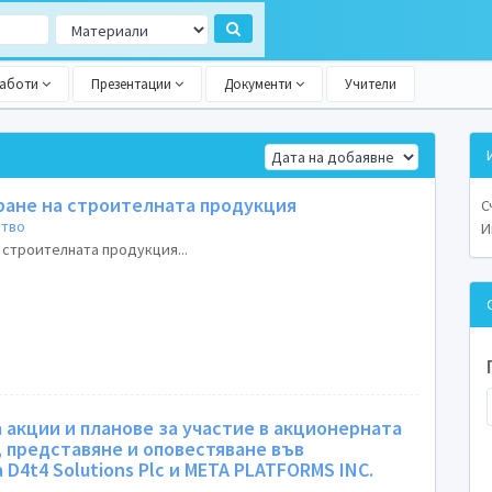
работи
Презентации
Документи
Учители
ране на строителната продукция
С
ство
И
 строителната продукция...
 акции и планове за участие в акционерната
 представяне и оповестяване във
D4t4 Solutions Plc и META PLATFORMS INC.