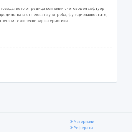
четоводството от редица компании счетоводен софтуер
 предимствата от неговата употреба, функционалностите,
които предлага, както и други негови технически характеристики...
Материали
Реферати