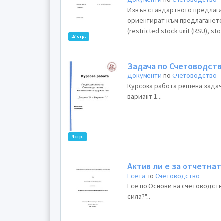
Извън стандартното предлага
ориентират към предлагането
(restricted stock unit (RSU), st
27 стр.
Задача по Счетоводст
Документи
по
Счетоводство
Курсова работа решена задач
вариант 1...
4 стр.
Актив ли е за отчетна
Есета
по
Счетоводство
Есе по Основи на счетоводств
сила?"...