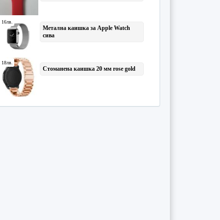
Упражнения
(171)
Уроци
(46)
Учебници
(9)
Формуляри
(15)