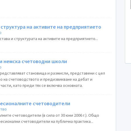
 структура на активите на предприятието
о
тава и структурата на активите на предприятието...
 и немска счетоводни школи
о
редставляват становища и размисли, представени с цел
о на счетоводството и предизвикване на дебат и
 части, като преди тях се включва основната.
фесионалните счетоводители
ство
ните счетоводители (в сила от 30 юни 2006 г.). Общо
есионални счетоводители на публична практика...