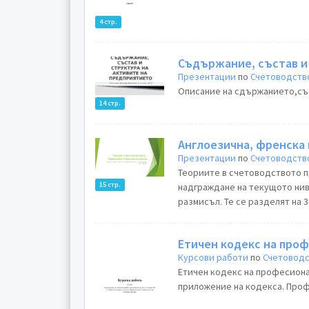
4 стр.
Съдържание, състав и
Презентации
по
Счетоводств
Описание на сдържанието,със
14 стр.
Англоезична, френска
Презентации
по
Счетоводств
Теориите в счетоводството п
15 стр.
надграждане на текущото нив
размисъл. Те се разделят на 3
Етичен кодекс на про
Курсови работи
по
Счетовод
Етичен кодекс на професионал
приложение на кодекса. Проф