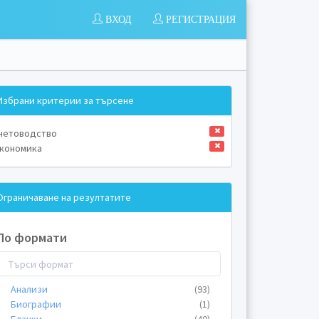
ВХОД
РЕГИСТРАЦИЯ
Избрани критерии за търсене
четоводство
кономика
Ограничаване на резултатите
По формати
Анализи
(93)
Биографии
(1)