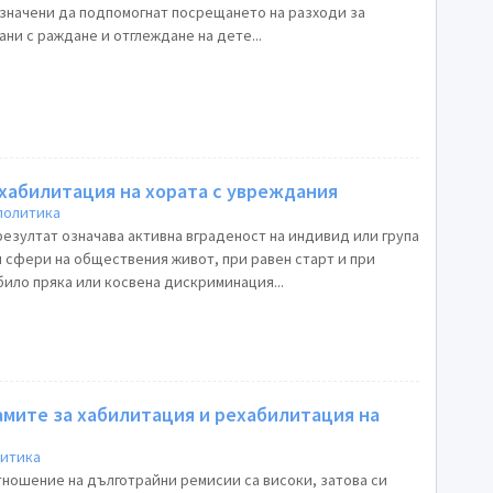
и да подпомогнат посрещането на разходи за
ни с раждане и отглеждане на дете...
хабилитация на хората с увреждания
политика
резултат означава активна вграденост на индивид или група
и сфери на обществения живот, при равен старт и при
било пряка или косвена дискриминация...
амите за хабилитация и рехабилитация на
литика
тношение на дълготрайни ремисии са високи, затова си