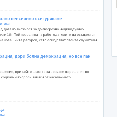
лно пенсионно осигуряване
литика
д дава възможност за дългосрочно индивидуално
или 16 г. Той позволява на работодателите да осъществят
на човешките ресурси, като осигуряват своите служители...
ация, дори болна демокрация, но все пак
авление, при който властта за вземане на решения по
 социални въпроси зависи от населението...
ца
ика