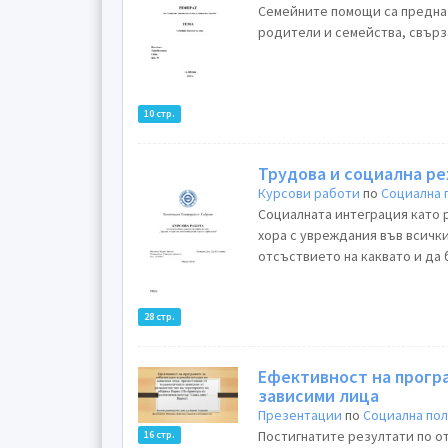
Семейните помощи са предназначен
родители и семейства, свърза
10 стр.
Трудова и социална ре
Курсови работи
по
Социална 
Социалната интеграция като 
хора с увреждания във всичк
отсъствието на каквато и да 
28 стр.
Ефективност на прогр
зависими лица
Презентации
по
Социална по
Постигнатите резултати по о
16 стр.