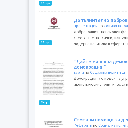
17 стр.
Допълнително доброво
Презентации
по
Социална по
Доброволният пенсионен фон
спестяване на всички, навърш
17 стр.
модерна политика в сферата 
“Дайте ми лоша демокр
демокрация!”
Есета
по
Социална политика
Демокрацията е модел на упр
икономически, политически и
3 стр.
Семейни помощи за де
Реферати
по
Социална полит