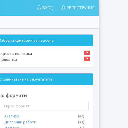
ВХОД
РЕГИСТРАЦИЯ
Избрани критерии за търсене
оциална политика
кономика
Ограничаване на резултатите
По формати
Анализи
(47)
Дипломни работи
(33)