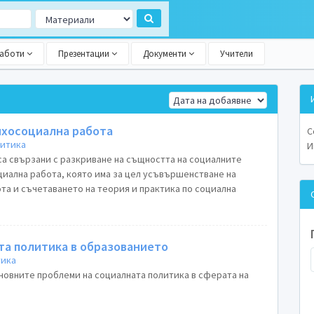
работи
Презентации
Документи
Учители
ихосоциална работа
С
литика
И
са свързани с разкриване на същността на социалните
циална работа, която има за цел усъвършенстване на
та и съчетаването на теория и практика по социална
та политика в образованието
тика
сновните проблеми на социалната политика в сферата на