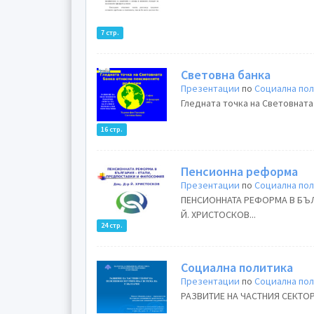
7 стр.
Световна банка
Презентации
по
Социална по
Гледната точка на Световната
16 стр.
Пенсионна реформа
Презентации
по
Социална по
ПЕНСИОННАТА РЕФОРМА В БЪ
Й. ХРИСТОСКОВ...
24 стр.
Социална политика
Презентации
по
Социална по