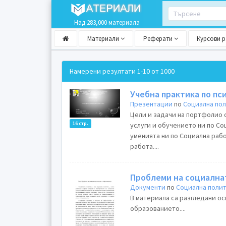
Над 283,000 материала
Материали
Реферати
Курсови 
Намерени резултати
1-10 от 1000
Учебна практика по пс
Презентации
по
Социална по
Цели и задачи на портфолио 
16 стр.
услуги и обучението ни по Со
уменията ни по Социална рабо
работа....
Проблеми на социална
Документи
по
Социална поли
В материала са разгледани о
образованието....