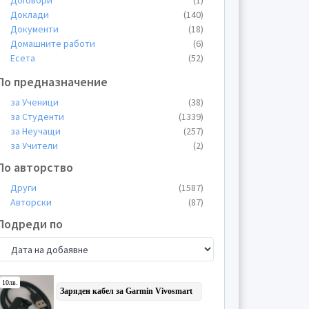
Договори
(1)
Доклади
(140)
Документи
(18)
Домашните работи
(6)
Есета
(52)
Жалби
(1)
По предназначение
Заявления
(5)
Казуси
(39)
за Ученици
(38)
Конспекти
(3)
за Студенти
(1339)
Курсови работи
(332)
за Неучащи
(257)
Лекции
(249)
за Учители
(2)
Общи материали
(53)
По авторство
Пищови
(27)
Други
(1587)
Планове
(3)
Авторски
(87)
Презентации
(148)
Проекти
(34)
Подреди по
Протоколи
(1)
Реферати
(268)
Теми
(177)
Тестове
(18)
Упражнения
(15)
Уроци
(2)