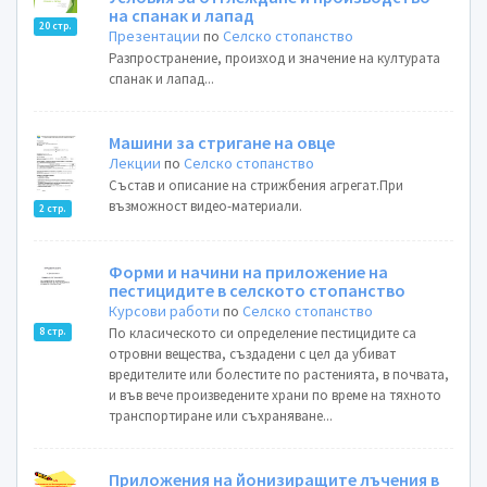
на спанак и лапад
20 стр.
Презентации
по
Селско стопанство
Разпространение, произход и значение на културата
спанак и лапад...
Машини за стригане на овце
Лекции
по
Селско стопанство
Състав и описание на стрижбения агрегат.При
възможност видео-материали.
2 стр.
Форми и начини на приложение на
пестицидите в селското стопанство
Курсови работи
по
Селско стопанство
По класическото си определение пестицидите са
8 стр.
отровни вещества, създадени с цел да убиват
вредителите или болестите по растенията, в почвата,
и във вече произведените храни по време на тяхното
транспортиране или съхраняване...
Приложения на йонизиращите лъчения в