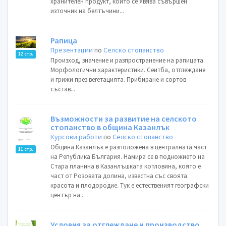
хранителен продукт, който се явява съвършен
източник на белтъчини...
Рапица
Презентации
по
Селско стопанство
12 стр.
Произход, значение и разпространение на рапицата.
Морфологични характеристики. Сеитба, отглеждане
и грижи през вегетацията. Прибиране и сортов
състав...
Възможности за развитие на селското
стопанство в община Казанлък
Курсови работи
по
Селско стопанство
Община Казанлък е разположена в централната част
11 стр.
на Република България. Намира се в подножието на
Стара планина в Казанлъшката котловина, която е
част от Розовата долина, известна със своята
красота и плодородие. Тук е естественият географски
център на...
Условия за отглеждане и производство