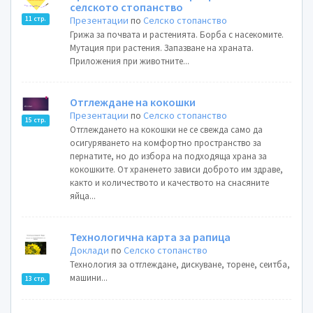
селското стопанство
Презентации
по
Селско стопанство
11 стр.
Грижа за почвата и растенията. Борба с насекомите.
Мутация при растения. Запазване на храната.
Приложения при животните...
Отглеждане на кокошки
Презентации
по
Селско стопанство
15 стр.
Отглеждането на кокошки не се свежда само да
осигуряването на комфортно пространство за
пернатите, но до избора на подходяща храна за
кокошките. От храненето зависи доброто им здраве,
както и количеството и качеството на снасяните
яйца...
Технологична карта за рапица
Доклади
по
Селско стопанство
Технология за отглеждане, дискуване, торене, сеитба,
машини...
13 стр.