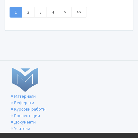
1
2
3
4
>
>>
Материали
Реферати
Курсови работи
Презентации
Документи
Учители
За контакти