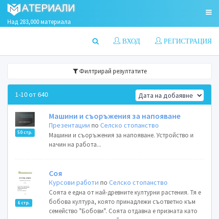
Над 283,000 материала
ВХОД
РЕГИСТРАЦИЯ
Филтрирай резултатите
1-10 от 640
Машини и съоръжения за напояване
Презентации
по
Селско стопанство
50 стр.
Машини и съоръжения за напояване. Устройство и
начин на работа...
Соя
Курсови работи
по
Селско стопанство
Соята е една от най-древните културни растения. Тя е
бобова култура, която принадлежи съответно към
6 стр.
семейство "Бобови". Соята отдавна е призната като