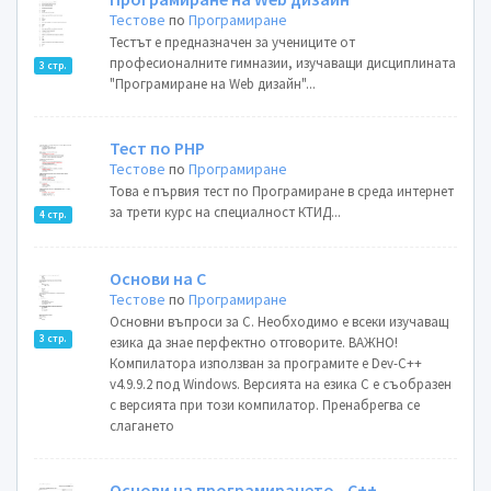
Тестове
по
Програмиране
Тестът е предназначен за учениците от
професионалните гимназии, изучаващи дисциплината
3 стр.
"Програмиране на Web дизайн"...
Тест по PHP
Тестове
по
Програмиране
Това е първия тест по Програмиране в среда интернет
за трети курс на специалност КТИД...
4 стр.
Основи на С
Тестове
по
Програмиране
Основни въпроси за С. Необходимо е всеки изучаващ
3 стр.
езика да знае перфектно отговорите. ВАЖНО!
Компилатора използван за програмите е Dev-C++
v4.9.9.2 под Windows. Версията на езика С е съобразен
с версията при този компилатор. Пренабрегва се
слагането
Основи на програмирането - С++