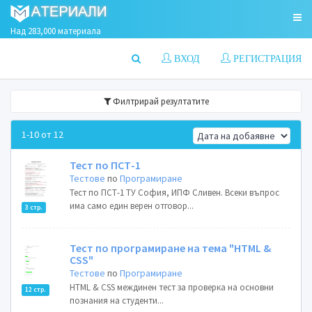
Над 283,000 материала
ВХОД
РЕГИСТРАЦИЯ
Филтрирай резултатите
1-10 от 12
Тест по ПСТ-1
Тестове
по
Програмиране
Тест по ПСТ-1 ТУ София, ИПФ Сливен. Всеки въпрос
има само един верен отговор...
3 стр.
Тест по програмиране на тема "HTML &
CSS"
Тестове
по
Програмиране
HTML & CSS междинен тест за проверка на основни
12 стр.
познания на студенти...