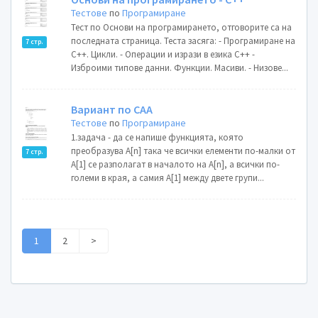
Тестове
по
Програмиране
Тест по Основи на програмирането, отговорите са на
последната страница. Теста засяга: - Програмиране на
7 стр.
С++. Цикли. - Операции и изрази в езика С++ -
Изброими типове данни. Функции. Масиви. - Низове...
Вариант по САА
Тестове
по
Програмиране
1.задача - да се напише функцията, която
преобразува A[n] така че всички елементи по-малки от
7 стр.
А[1] се разполагат в началото на A[n], а всички по-
големи в края, а самия А[1] между двете групи...
1
2
>