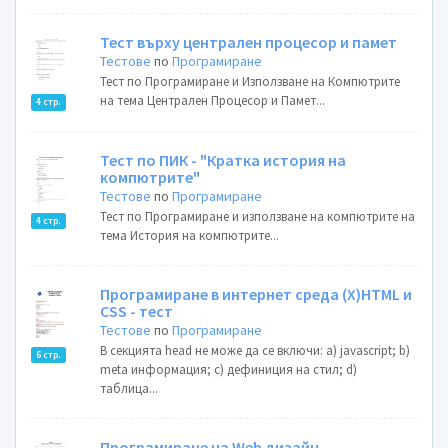
Тест върху централен процесор и памет
Тестове
по
Програмиране
Тест по Програмиране и Използване на Компютрите
на тема Централен Процесор и Памет...
4 стр.
Тест по ПИК - "Кратка история на
компютрите"
Тестове
по
Програмиране
Тест по Програмиране и използване на компютрите на
4 стр.
тема История на компютрите...
Програмиране в интернет среда (X)HTML и
CSS - тест
Тестове
по
Програмиране
В секцията head не може да се включи: a) javascript; b)
6 стр.
meta информация; c) дефиниция на стил; d)
таблица...
Програмиране на Web дизайн