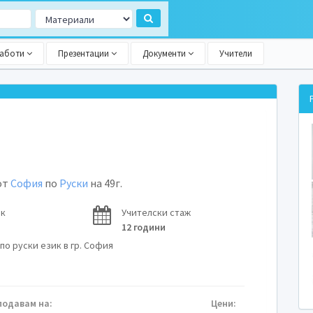
работи
Презентации
Документи
Учители
от
София
по
Руски
на 49г.
ок
Учителски стаж
12 години
по руски език в гр. София
подавам на:
Цени: