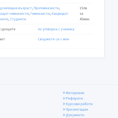
дучилищна възраст
,
Прогимназисти
,
15лв.
идат-гимназисти
,
Гимназисти
,
Кандидат-
за
денти
,
Студенти
45мин.
 уроците
по уговорка с ученика
акт
Свържете се с мен
Материали
Реферати
Курсови работи
Презентации
Документи