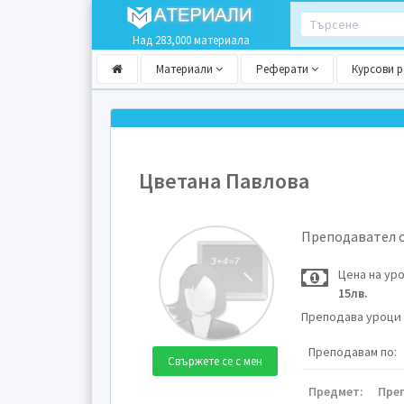
Над 283,000 материала
Материали
Реферати
Курсови 
Цветана Павлова
Преподавател 
Цена на ур
15лв.
Преподава уроци 
Преподавам по:
Свържете се с мен
Предмет:
Пре