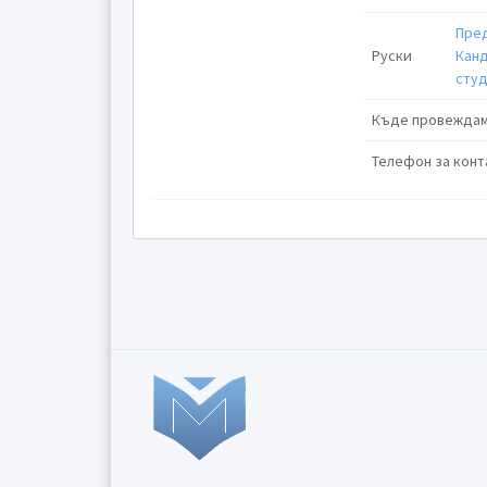
Пре
Руски
Канд
сту
Къде провеждам
Телефон за конт