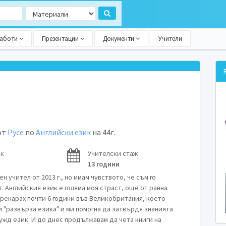
работи
Презентации
Документи
Учители
от
Русе
по
Английски език
на 44г.
ок
Учителски стаж
13 години
н учител от 2013 г., но имам чувството, че съм го
. Английския език е голяма моя страст, още от ранна
Прекарах почти 6 години във Великобритания, което
и "развърза езика" и ми помогна да затвърдя знанията
чужд език. И до днес продължавам да чета книги на