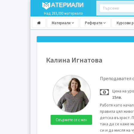
Над 283,000 материала
Материали
Реферати
Курсови 
Калина Игнатова
Преподавател 
Цена на ур
15лв.
Работя като начале
правила цял живот
детска възраст. 
Свържете се с мен
така да се каже м
си и да мисля на 