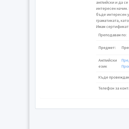
английски и да се
интересен начин.
бъде интересен у
граматиката, кат
Имам сертификат 
Преподавам по:
Предмет:
Пре
Английски
Пре
език
Про
Къде провеждам
Телефон за конт