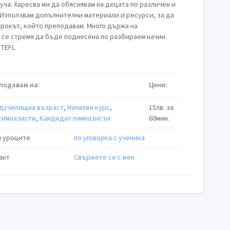
 уча. Харесва ми да обяснявам на децата по различен и
 Използвам допълнителни материали и ресурси, за да
рокът, който преподавам. Много държа на
о се стремя да бъде поднесена по разбираем начин.
TEFL.
подавам на:
Цени:
дучилищна възраст
,
Начален курс
,
15лв. за
гимназисти
,
Кандидат-гимназисти
60мин.
 уроците
по уговорка с ученика
акт
Свържете се с мен