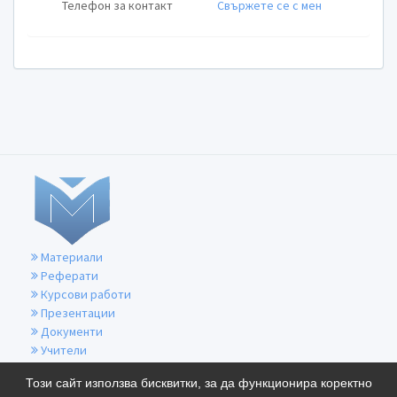
Телефон за контакт
Свържете се с мен
Материали
Реферати
Курсови работи
Презентации
Документи
Учители
За контакти
Този сайт използва бисквитки, за да функционира коректно
Общи условия