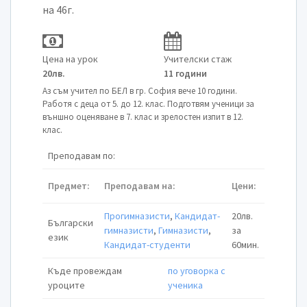
на 46г.
Цена на урок
Учителски стаж
20лв.
11 години
Аз съм учител по БЕЛ в гр. София вече 10 години.
Работя с деца от 5. до 12. клас. Подготвям ученици за
външно оценяване в 7. клас и зрелостен изпит в 12.
клас.
Преподавам по:
Предмет:
Преподавам на:
Цени:
Прогимназисти
,
Кандидат-
20лв.
Български
гимназисти
,
Гимназисти
,
за
език
Кандидат-студенти
60мин.
Къде провеждам
по уговорка с
уроците
ученика