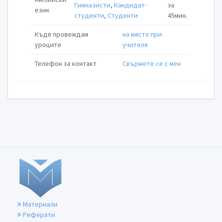
Гимназисти
,
Кандидат-
за
език
студенти
,
Студенти
45мин.
Къде провеждам
на място при
уроците
учителя
Телефон за контакт
Свържете се с мен
Материали
Реферати