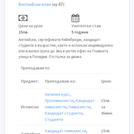
Английски език
на 47г.
Цена на урок
Учителски стаж
15лв.
5 години
Английски, сертификати Кеймбридж, кандидат-
студенти и възрастни, както и испански индивидуално
или в малка група до 3ма в уютен офис на Главната
улица в Пловдив. Отстъпка за двама.
Преподавам по:
Предмет:
Преподавам на:
Цени:
Начален курс
,
Прогимназисти
,
Кандидат-
15лв.
Испански
гимназисти
,
Гимназисти
,
за
Кандидат-студенти
,
45мин.
Студенти
Кандидат-гимназисти
,
15лв.
Английски