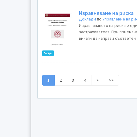
Изравняване на риска
Доклади
по
Управление на ри
Изравняването на риска е ед
застрахователя. При приемане
винаги да направи съответен 
5 стр.
1
2
3
4
>
>>