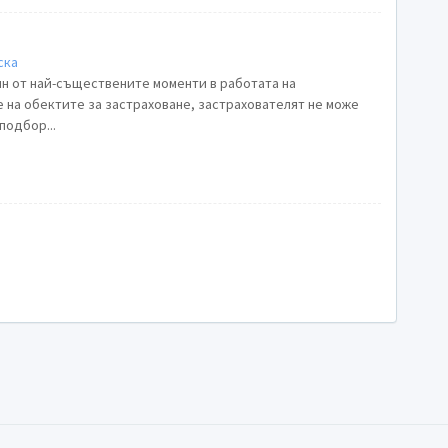
ска
ин от най-съществените моменти в работата на
 на обектите за застраховане, застрахователят не може
подбор...