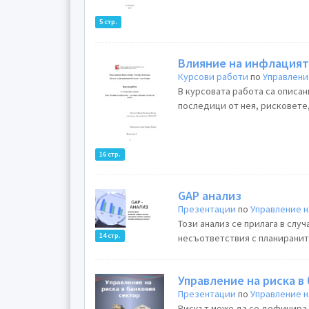
5 стр.
Влияние на инфлацият
Курсови работи
по
Управлени
В курсовата работа са описа
последици от нея, рисковете,
16 стр.
GAP анализ
Презентации
по
Управление н
Този анализ се прилага в слу
14 стр.
несъответствия с планираните
Управление на риска в
Презентации
по
Управление н
Рискът може да се дефинира 