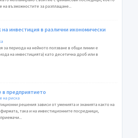
е на възможностите за разплащане...
 на инвестиция в различни икономически
ка
 за периода на нейното ползване в общи линии е
иода на инвестицията) като десетична дроб или в
е в предприятието
е на риска
тиционни решения зависи от уменията и знанията както на
фирмата, така и на инвестиционните посредници,
приемачи...