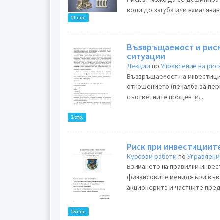
води до загуба или намаляван
11 стр.
Възвръщаемост и риск
ситуации
Лекции
по
Управление на рис
Възвръщаемост на инвестиция
отношението (печалба за пер
съответните проценти...
2 стр.
Риск при инвестициит
Курсови работи
по
Управлени
Взимането на правилни инвес
финансовите мениджъри във 
акционерите и частните пред
15 стр.