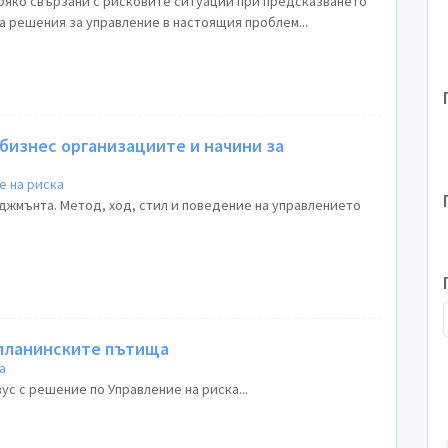
ряко свързани с рисковите ситуации при предсказването
а решения за управление в настоящия проблем...
бизнес организациите и начини за
е на риска
джмънта. Метод, ход, стил и поведение на управлението
 планинските пътища
а
с с решение по Управление на риска...