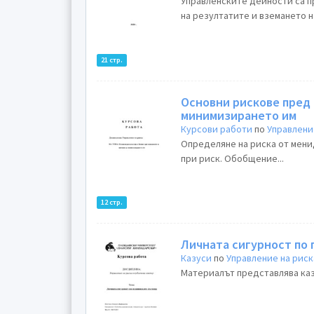
Управленските дейности са п
на резултатите и вземането н
21 стр.
Основни рискове пред 
минимизирането им
Курсови работи
по
Управлени
Определяне на риска от мени
при риск. Обобщение...
12 стр.
Личната сигурност по
Казуси
по
Управление на риск
Материалът представлява казу