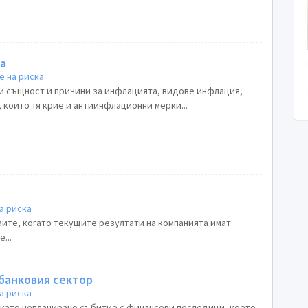
а
е на риска
ни същност и причини за инфлацията, видове инфлация,
 които тя крие и антиинфлационни мерки...
а риска
чаите, когато текущите резултати на компанията имат
...
 банковия сектор
а риска
като непланирано събитие с финансови последици, което