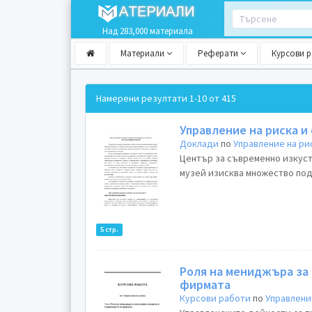
Над 283,000 материала
Материали
Реферати
Курсови 
Намерени резултати
1-10 от 415
Управление на риска и
Доклади
по
Управление на ри
Център за съвременно изкуст
музей изисква множество под
5 стр.
Роля на мениджъра за 
фирмата
Курсови работи
по
Управлени