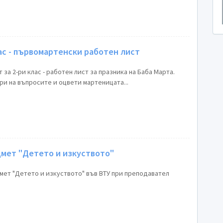
ас - първомартенски работен лист
за 2-ри клас - работен лист за празника на Баба Марта.
ори на въпросите и оцвети мартеницата...
дмет "Детето и изкуството"
дмет "Детето и изкуството" във ВТУ при преподавател