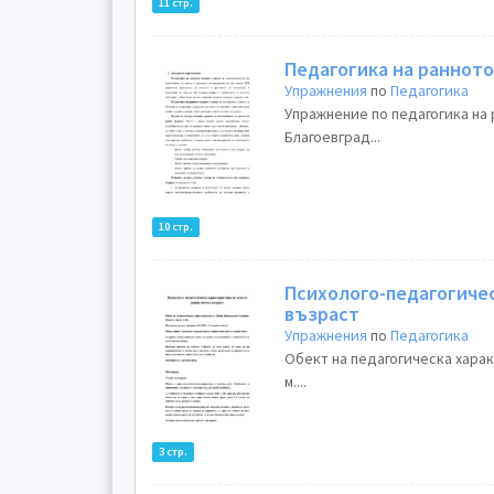
11 стр.
Педагогика на раннот
Упражнения
по
Педагогика
Упражнение по педагогика на
Благоевград...
10 стр.
Психолого-педагогичес
възраст
Упражнения
по
Педагогика
Обект на педагогическа харак
м....
3 стр.