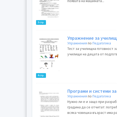
появата на машината...
3 стр.
Упражнение за училищ
Упражнения
по
Педагогика
Тест за училищна готовност за
4 стр.
Програми и системи за
Упражнения
по
Педагогика
Нужно ли е и защо при разраб
градина да се отчитат: потре
всяка човешка възраст има ра