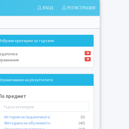
ВХОД
РЕГИСТРАЦИЯ
Избрани критерии за търсене
едагогика
пражнения
Ограничаване на резултатите
По предмет
История на педагогиката
(5)
Методика на обучението
(45)