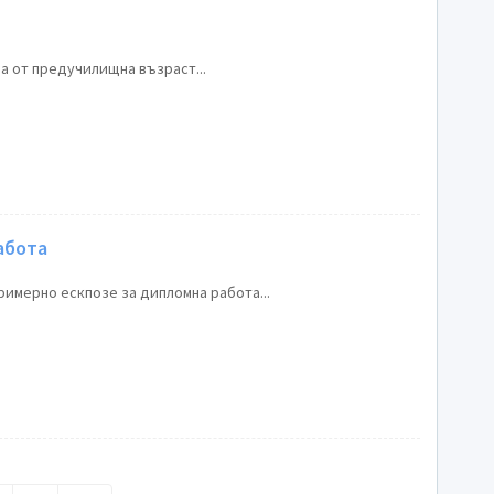
а от предучилищна възраст...
абота
римерно ескпозе за дипломна работа...