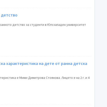
о детство
 ранното детство за студенти в Югозападен университет
ка характеристика на дете от ранна детска
теристика е Мими Димитрова Стоянова. Лицето е на 2 г. и 4