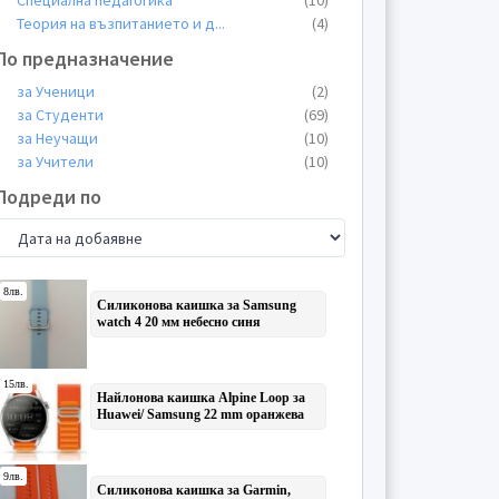
Специална педагогика
(10)
Теория на възпитанието и д
...
(4)
По предназначение
за Ученици
(2)
за Студенти
(69)
за Неучащи
(10)
за Учители
(10)
Подреди по