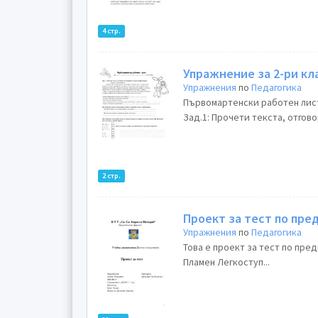
4 стр.
Упражнение за 2-ри кл
Упражнения
по
Педагогика
Първомартенски работен лист 
Зад.1: Прочети текста, отгов
2 стр.
Проект за тест по пре
Упражнения
по
Педагогика
Това е проект за тест по пре
Пламен Легкоступ...