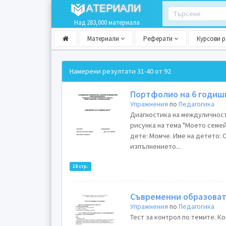
Над 283,000 материала
Материали
Реферати
Курсови 
Намерени резултати
31-40 от 92
Портфолио на 6 годиш
Упражнения
по
Педагогика
Диагностика на междуличнос
рисунка на тема "Моето семей
дете: Момче. Име на детето: 
изпълнението...
18 стр.
Съвременни образоват
Упражнения
по
Педагогика
Тест за контрол по темите. К