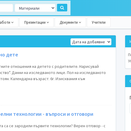
работи
Презентации
Документи
Учители
но дете
П
У
тните отношения на детето с родителите. Нарисувай
ство". Данни на изследваното лице. Пол на изследваното
Стоян. Календарна възраст: 6г. Изисквания към
елни технологии - въпроси и отговори
ога са се зародили първите технологии? Верен отговор - с