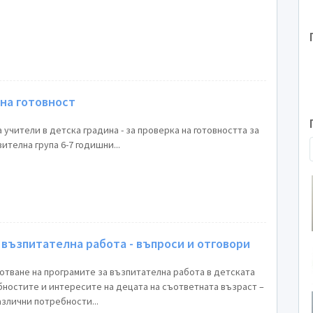
на готовност
 учители в детска градина - за проверка на готовността за
училище на децата от подготвителна група 6-7 годишни...
 възпитателна работа - въпроси и отговори
отване на програмите за възпитателна работа в детската
бностите и интересите на децата на съответната възраст –
злични потребности...