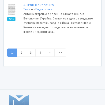
Антон Макаренко
Теми
по
Педагогика
Антон Макаренко е роден на 13 март 1888 г. в
Белополие, Украйна. Считан е за един от водещите
9 стр.
световни педагози. Заедно с Йохан Песталоци и Ян
Коменски е и един от създателите на основните
школи в педагогиката...
1
2
3
4
>
>>