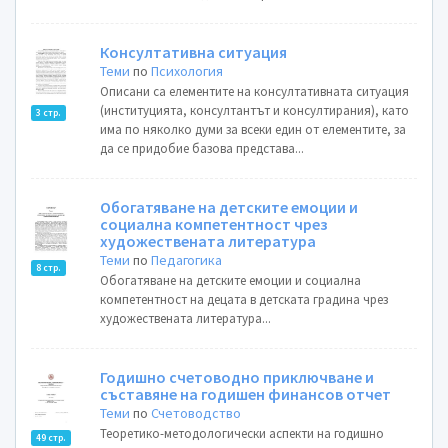
Консултативна ситуация
Теми
по
Психология
Описани са елементите на консултативната ситуация
(институцията, консултантът и консултирания), като
3 стр.
има по няколко думи за всеки един от елементите, за
да се придобие базова представа...
Обогатяване на детските емоции и
социална компетентност чрез
художествената литература
Теми
по
Педагогика
8 стр.
Обогатяване на детските емоции и социална
компетентност на децата в детската градина чрез
художествената литература...
Годишно счетоводно приключване и
съставяне на годишен финансов отчет
Теми
по
Счетоводство
Теоретико-методологически аспекти на годишно
49 стр.