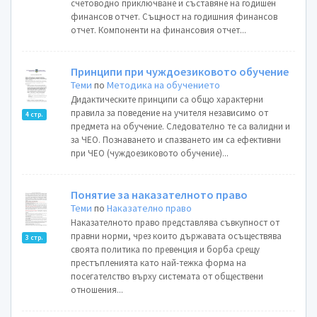
счетоводно приключване и съставяне на годишен
финансов отчет. Същност на годишния финансов
отчет. Компоненти на финансовия отчет...
Принципи при чуждоезиковото обучение
Теми
по
Методика на обучението
Дидактическите принципи са общо характерни
правила за поведение на учителя независимо от
4 стр.
предмета на обучение. Следователно те са валидни и
за ЧЕО. Познаването и спазването им са ефективни
при ЧЕО (чуждоезиковото обучение)...
Понятие за наказателното право
Теми
по
Наказателно право
Наказателното право представлява съвкупност от
правни норми, чрез които държавата осъществява
3 стр.
своята политика по превенция и борба срещу
престъпленията като най-тежка форма на
посегателство върху системата от обществени
отношения...