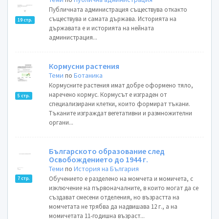
Публичната администрация съществува откакто
съществува и самата държава. Историята на
19 стр.
държавата е и историята на нейната
администрация...
Кормусни растения
Теми
по
Ботаника
Кормусните растения имат добре оформено тяло,
наречено кормус. Кормусът е изграден от
5 стр.
специализирани клетки, които формират тъкани.
Тъканите изграждат вегетативни и размножителни
органи...
Българското образование след
Освобождението до 1944 г.
Теми
по
История на България
Обучението е разделено на момчета и момичета, с
7 стр.
изключение на първоначалните, в които могат да се
създават смесени отделения, но възрастта на
момчетата не трябва да надвишава 12 г., а на
момичетата 11-годишна възраст...