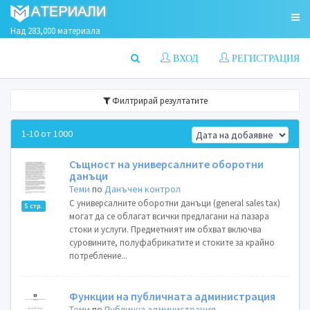
Над 283,000 материала
ВХОД
РЕГИСТРАЦИЯ
Филтрирай резултатите
1-10 от 1000
Същност на универсалните оборотни
данъци
Теми
по
Данъчен контрол
С универсалните оборотни данъци (general sales tax)
5 стр.
могат да се облагат всички предлагани на пазара
стоки и услуги. Предметният им обхват включва
суровините, полуфабрикатите и стоките за крайно
потребление...
Функции на публичната администрация
Теми
по
Публична администрация