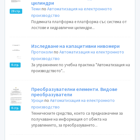
цилиндри
Теми
по
Автоматизация на електронното
29 стр.
производство
Подемната платформа е платформа със система от
лостове и хидравлични цилиндри...
Изследване на капацитивни нивомери
Протоколи
по
Автоматизация на електронното
производство
За упражнение по учебна практика "Автоматизация на
4 стр.
производството"...
Преобразувателни елементи. Видове
преобразуватели
Уроци
по
Автоматизация на електронното
производство
4 стр.
Техническите средства, които са предназначени за
получаване на информация от обекта на
управлението, за преобразуването...