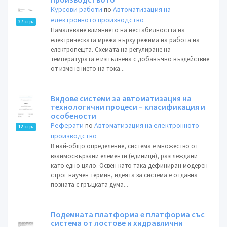
Курсови работи
по
Автоматизация на
електронното производство
27 стр.
Намаляване влиянието на нестабилността на
електрическата мрежа върху режима на работа на
електропещта. Схемата на регулиране на
температурата е изпълнена с добавъчно въздействие
от изменението на тока...
Видове системи за автоматизация на
технологични процеси – класификация и
особености
Реферати
по
Автоматизация на електронното
12 стр.
производство
В най-общо определение, система е множество от
взаимосвързани елементи (единици), разглеждани
като едно цяло. Освен като така дефиниран модерен
строг научен термин, идеята за система е отдавна
позната с гръцката дума...
Подемната платформа е платформа със
система от лостове и хидравлични