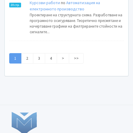
Курсови работи
по
Автоматизация на
20 стр.
електронното производство
Проектиране на структурната схема. Разработване на
програмното осигуряване. Теоретично пресмятане и
начертаване графики на филтрираните стойности на
сигналите...
1
2
3
4
>
>>