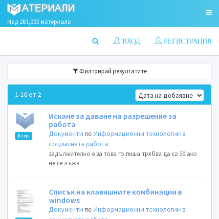
Над 283,000 материала
ВХОД
РЕГИСТРАЦИЯ
Филтрирай резултатите
1-10 от 2
Искане за даване на разрешение за
работа
Документи
по
Информационни технологии в
0 стр.
социалната работа
задължително е за това го пиша трябва да са 50 ако
не се лъжа
Списък на клавишните комбинации в
windows
Документи
по
Информационни технологии в