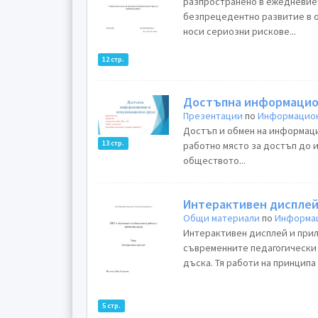
разпространено в ежедневиет
безпрецедентно развитие в обмена на информа
носи сериозни рискове...
12 стр.
Достъпна информацио
Презентации
по
Информацион
Достъп и обмен на информаци
13 стр.
работно място за достъп до и
обществото...
Интерактивен диспле
Общи материали
по
Информац
Интерактивен дисплей и прил
съвременните педагогически 
дъска. Тя работи на принципа "
5 стр.