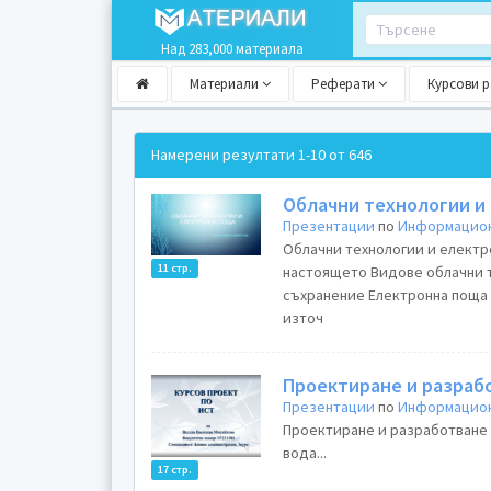
Над 283,000 материала
Материали
Реферати
Курсови 
Намерени резултати
1-10 от 646
Облачни технологии и
Презентации
по
Информацион
Облачни технологии и електр
11 стр.
настоящето Видове облачни т
съхранение Електронна поща 
източ
Проектиране и разраб
Презентации
по
Информацион
Проектиране и разработване 
вода...
17 стр.