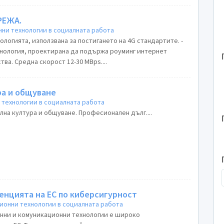
РЕЖА.
ни технологии в социалната работа
ехнологията, използвана за постигането на 4G стандартите. -
нология, проектирана да подържа роуминг интернет
достъп чрез мобилни устройства. Средна скорост 12-30 MBps....
а и общуване
технологии в социалната работа
на култура и общуване. Професионален дълг....
генцията на ЕС по киберсигурност
онни технологии в социалната работа
нни и комуникационни технологии e широко