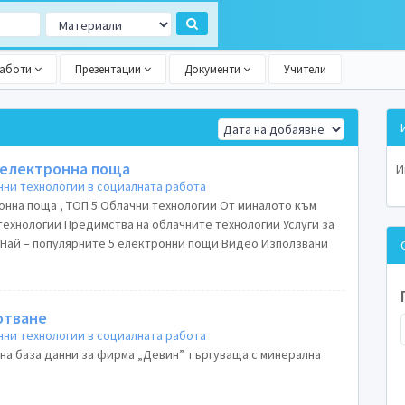
работи
Презентации
Документи
Учители
 електронна поща
И
ни технологии в социалната работа
онна поща , ТОП 5 Облачни технологии От миналото към
ехнологии Предимства на облачните технологии Услуги за
Най – популярните 5 електронни пощи Видео Използвани
отване
ни технологии в социалната работа
на база данни за фирма „Девин” търгуваща с минерална