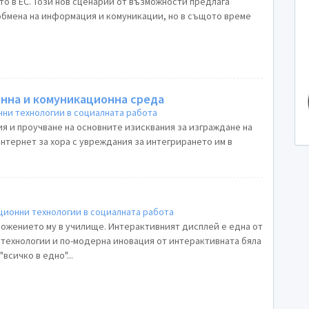
о в ЕС. Този нов сценарий от възможности предлага
ция и комуникации, но в същото време
нна и комуникационна среда
ни технологии в социалната работа
я и проучване на основните изисквания за изграждане на
нтернет за хора с увреждания за интегрирането им в
й
ионни технологии в социалната работа
ожението му в училище. Интерактивният дисплей е една от
технологии и по-модерна иновация от интерактивната бяла
всичко в едно"...