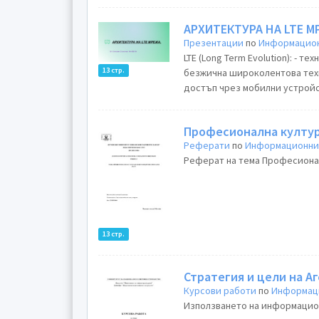
АРХИТЕКТУРА НА LTE М
Презентации
по
Информацион
LTE (Long Term Evolution): - т
13 стр.
безжичнa широколентова тех
Професионална култур
Реферати
по
Информационни 
Реферат на тема Професионал
13 стр.
Стратегия и цели на А
Курсови работи
по
Информаци
Използването на информацио