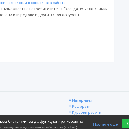
ни технологии в социалната работа
а възможност на потребителите на Еxcel да вмъкват снимки
олони или редове и други в своя документ...
Материали
Реферати
Курсови работи
Презентации
лзва бисквитки, за да функционира коректно
Прочети още
Документи
оставчици на услуги използваме бисквитки (cookies)