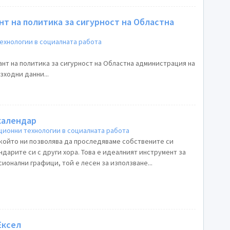
нт на политика за сигурност на Областна
хнологии в социалната работа
нт на политика за сигурност на Областна администрация на
зходни данни...
календар
ионни технологии в социалната работа
 който ни позволява да проследяваме собствените си
дарите си с други хора. Това е идеалният инструмент за
ионални графици, той е лесен за използване...
Ексел