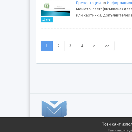
Презентации
по
Информацион
Менюто Insert (вмъкване) дав
или картинки, допълнителни к
17 стр.
1
2
3
4
>
>>
Този сайт изпо
Ние и нашите д