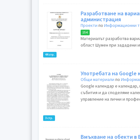
Разработване на вариа
администрация
Проекти
по
Информационни те
15 €
Материалът разработва вариа
област Шумен при зададени и
44 стр.
Употребата на Google 
Общи материали
по
Информац
Google календар е календар,
събития и да споделяме кален
управление на лични и профес
3 стр.
Вмъкване на обекти в 