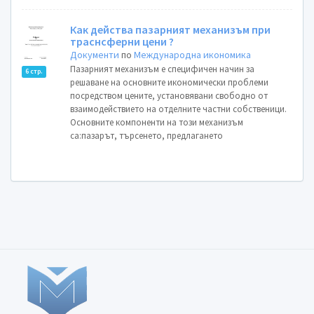
Как действа пазарният механизъм при
траснсферни цени ?
Документи
по
Международна икономика
Пазарният механизъм е специфичен начин за
6 стр.
решаване на основните икономически проблеми
посредством цените, установявани свободно от
взаимодействието на отделните частни собственици.
Основните компоненти на този механизъм
са:пазарът, търсенето, предлагането