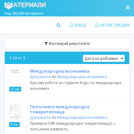
Над 283,000 материала
ВХОД
РЕГИСТРАЦИЯ
Филтрирай резултатите
1-10 от 3
Международна икономика
Документи
по
Международна икономика
Курсова работа за студенти 4 курс по международна
икономика...
11 стр.
Попълнена международна
товарителница
Документи
по
Международна икономика
Примерна CMR (международна товарителница), с
2 стр.
попълнени реквизити...