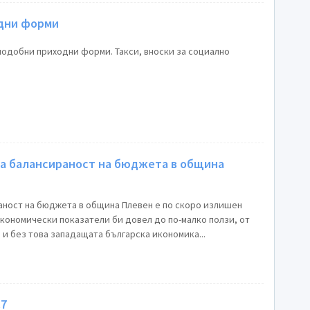
дни форми
одобни приходни форми. Такси, вноски за социално
ма балансираност на бюджета в община
ност на бюджета в община Плевен е по скоро излишен
икономически показатели би довел до по-малко ползи, от
 и без това западащата българска икономика...
.7