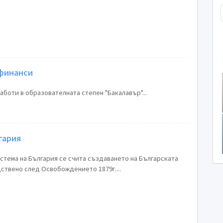
 финанси
боти в образователната степен "Бакалавър"...
гария
стема на България се счита създаването на Българската
ствено след Освобождението 1879г....