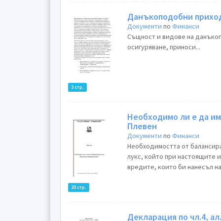
Данъкоподобни прихо
Документи
по
Финанси
Същност и видове на данъкоп
осигуряване, приноси...
3 стр.
Необходимо ли е да и
Плевен
Документи
по
Финанси
Необходимостта от балансира
лукс, който при настоящите 
вредите, които би нанесъл на
20 стр.
Декларация по чл.4, ал