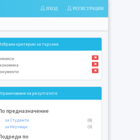
ВХОД
РЕГИСТРАЦИЯ
Избрани критерии за търсене
инанси
кономика
окументи
Ограничаване на резултатите
По предназначение
за Студенти
(6)
за Неучащи
(3)
Подреди по