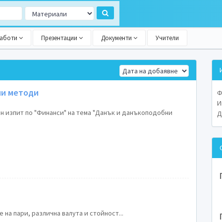
работи
Презентации
Документи
Учители
ни методи
Ф
И
н изпит по "Финанси" на тема "Данък и данъкоподобни
Д
 на пари, различна валута и стойност...