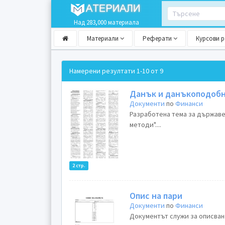
Над 283,000 материала
Материали
Реферати
Курсови 
Намерени резултати
1-10 от 9
Данък и данъкоподоб
Документи
по
Финанси
Разработена тема за държаве
методи"....
2 стр.
Опис на пари
Документи
по
Финанси
Документът служи за описване