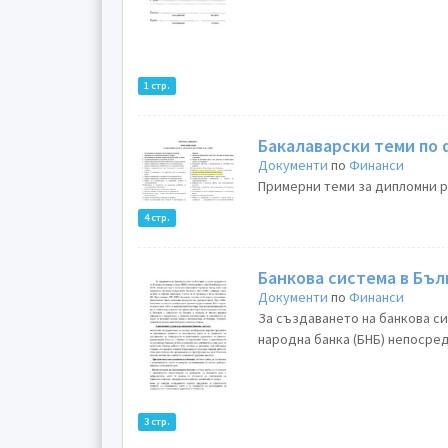
1 стр.
Бакалаварски теми по
Документи
по
Финанси
Примерни теми за дипломни ра
4 стр.
Банкова система в Бъл
Документи
по
Финанси
За създаването на банкова си
народна банка (БНБ) непосред
3 стр.