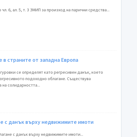
 чл. 6, ал. 5, т. 3 ЗМИП за произход на парични средства...
 в страните от западна Европа
уровки се определят като регресивен данък, което
рогресивното подоходно облагане. Съществува
 на солидарността...
не с данък върху недвижимите имоти
лагане с данък върху недвижимите имоти...