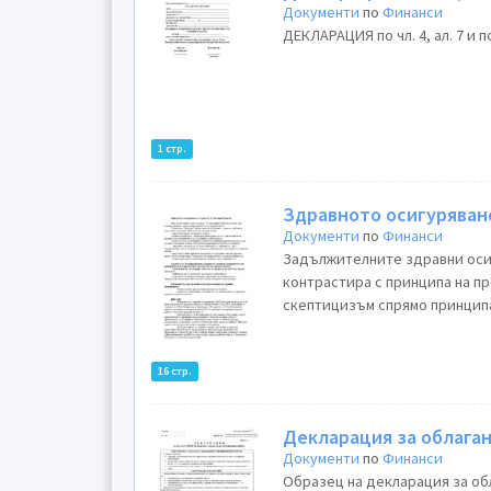
Документи
по
Финанси
ДЕКЛАРАЦИЯ по чл. 4, ал. 7 и по
1 стр.
Здравното осигуряване
Документи
по
Финанси
Задължителните здравни осиг
контрастира с принципа на п
скептицизъм спрямо принципа
16 стр.
Декларация за облага
Документи
по
Финанси
Образец на декларация за об