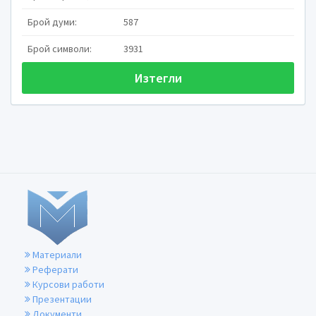
Брой думи:
587
Брой символи:
3931
Изготвил:
/ 
Изтегли
Базов учител
Ямбол, 2013
Материали
Реферати
Курсови работи
Презентации
Документи