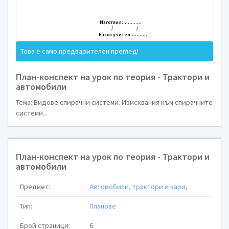
-
ТРАКИЙСКИ УНИВЕРСИТЕТ
ФАКУЛТЕТ “ТЕХНИКА И ТЕХНОЛО
Това е само предварителен преглед!
План-конспект на урок по теория - Трактори и
автомобили
ПЛАН – КОН
Тема: Видове спирачни системи. Изисквания към спирачните
системи...
На урок по теория – Тракто
План-конспект на урок по теория - Трактори и
автомобили
Тема: Видове спир
Предмет:
Автомобили, трактори и кари
,
Изисквания към спир
Тип:
Планове
Брой страници:
6